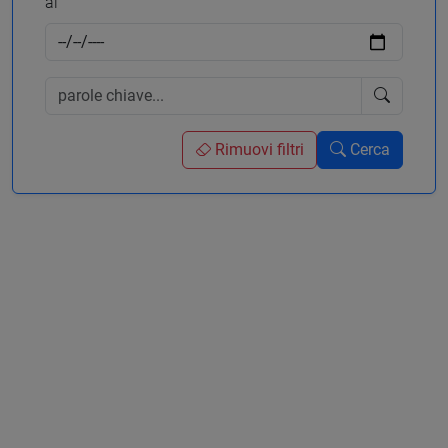
al
Rimuovi filtri
Cerca