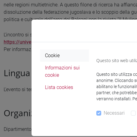
nelle regioni multietniche. A questo filone di ricerca ha affianca
dissoluzione della federazione jugoslava e lo scoppio della guerr
politica e culturale dell’area dei Balcani con la rivista “Il Mulino
L’incontro si svolgerà su Zoom: per partecipare registrarsi qui
https://unive.zoom.us/meeting/register/tZcqde6prz4oE9K
Per informazioni e iscrizioni scrivere a
venezialeggeibalcani@
Cookie
Questo sito web utili
Informazioni sui
Lingua
Questo sito utilizza c
cookie
anonime. Cliccando sul
abilitano le funzionali
Lista cookies
L'evento si terrà in
italiano
partner, che potrebber
verranno installati. P
Organizzatore
Necessari
Dipartimento di Studi Linguistici e Culturali Comparati, Venezi