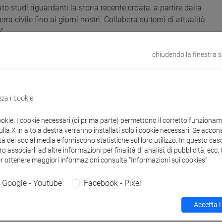
to studi riguardanti la storia recente croata, a partire dalla
a civile fino ai giorni nostri. Collabora su temi di attualità
”.
chiudendo la finestra 
2chITkpkGA56I5Z9nPWfZ
.
gmail.com
zza i cookie
ookie. I cookie necessari (di prima parte) permettono il corretto funzionamen
la X in alto a destra verranno installati solo i cookie necessari. Se accons
tà dei social media e forniscono statistiche sul loro utilizzo. In questo cas
o associarli ad altre informazioni per finalità di analisi, di pubblicità, ecc
er ottenere maggiori informazioni consulta “Informazioni sui cookies”.
Google - Youtube
Facebook - Pixel
Accetta i
a legge i Balcani