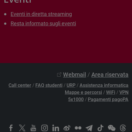
Eventi in diretta streaming
Resta informato sugli eventi
Webmail
/
Area riservata
Call center
/
FAQ studenti
/
URP
/
Assistenza informatica
Mappe e percorsi
/
WiFi
/
VPN
5x1000
/
Pagamenti pagoPA