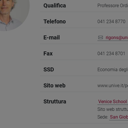
Qualifica
Professore Ord
Telefono
041 234 8770
E-mail
rigons@uni
Fax
041 234 8701
SSD
Economia degli
Sito web
www.unive.it/p
Struttura
Venice Schoo
Sito web strutt
Sede:
San Gio