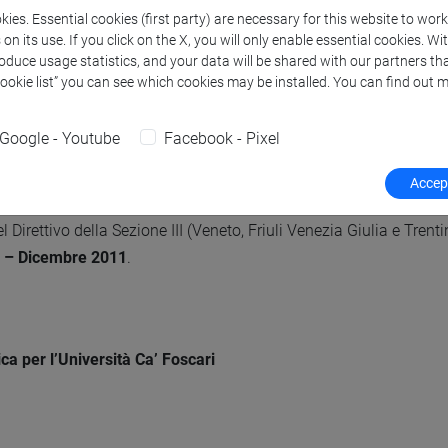
ies. Essential cookies (first party) are necessary for this website to wor
n its use. If you click on the X, you will only enable essential cookies. Wi
Comitato Tecnico Scientifico del CUOA (Consorzio Universitario
roduce usage statistics, and your data will be shared with our partners tha
Cookie list” you can see which cookies may be installed. You can find out m
omitato Scientifico dell’OAM (Organismo degli Agenti e dei Med
Google - Youtube
Facebook - Pixel
ella Commissione Esaminatrice della sede di Venezia dell’Esame d’
Accept
l Direttivo della Sezione III (Veneto, Friuli Venezia Giulia e Trentin
 – Dicembre 2011
.
tica per l’Università Ca’ Foscari