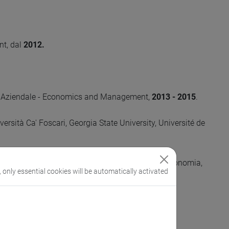
nt, dal
2012.
mia Aziendale - Economics and Management,
2013 - 2015
.
ersità Ca' Foscari, Georgia State University, Université de
s Economics promosso dalla Scuola Superiore di Economia,
, only essential cookies will be automatically activated