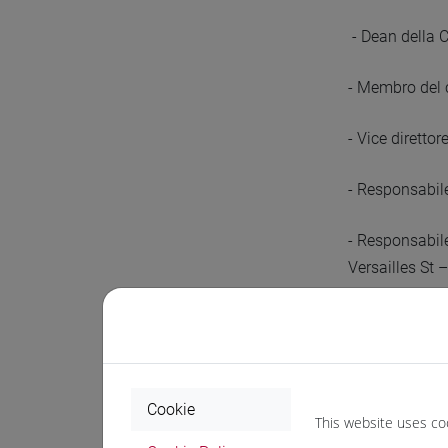
- Dean della C
- Membro del c
- Vice dirett
- Responsabil
- Responsabile
Versailles St 
- Membro del 
Venezia,
2007
Cookie
This website uses co
Altri Incarichi