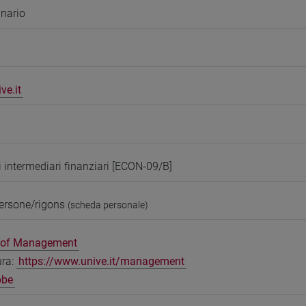
inario
ve.it
 intermediari finanziari [ECON-09/B]
ersone/rigons
(scheda personale)
l of Management
ura:
https://www.unive.it/management
bbe