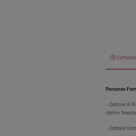
Comunica
Percorso For
- Dottore di R
rischio finanz
- Dottore Com