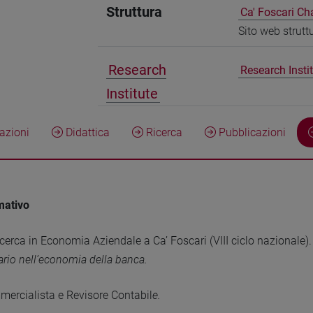
Struttura
Ca' Foscari Ch
Sito web strutt
Research
Research Inst
Institute
zioni
Didattica
Ricerca
Pubblicazioni
mativo
icerca in Economia Aziendale a Ca’ Foscari (VIII ciclo nazionale). 
iario nell’economia della banca.
mercialista e Revisore Contabil
e.