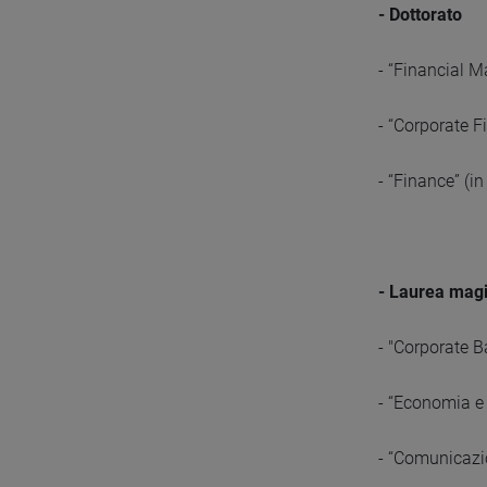
- Dottorato
- “Financial 
- “Corporate 
- “Finance” (i
- Laurea magi
- "Corporate B
- “Economia e 
- “Comunicazi