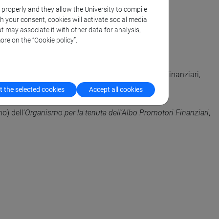
k properly and they allow the University to compile
th your consent, cookies will activate social media
 di Organizzazione Aziendale), dal
2010.
t may associate it with other data for analysis,
ore on the “Cookie policy”.
iatori),
2015
.
idoneità per l’iscrizione all’Albo dei Promotori Finanziari,
 the selected cookies
Accept all cookies
o) dell’
Organismo per la tenuta dell’Albo Promotori Finanziari
,