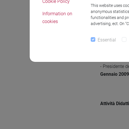
Cookie Policy
This website uses cook
anonymous statistics o
Information on
- Membro del 
functionalities and p
cookies
advertising, ect. On “
- Membro del C
Essential
- Presidente d
2012-2014
.
- Presidente de
Gennaio 2009
Attività Didat