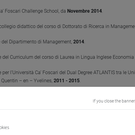
a’ Foscari Challenge School, da
Novembre 2014
.
ollegio didattico del corso di Dottorato di Ricerca in Manageme
ore del Dipartimento di Management,
2014
.
e del Curriculum del corso di Laurea in Lingua Inglese Econo
 per l’Università Ca’ Foscari del Dual Degree ATLANTIS tra le Univ
– Quentin – en – Yvelines,
2011 - 2015
.
collegio didattico del corso di Dottorato di Ricerca in Busines
If you close the banner
 - 2011
.
okies