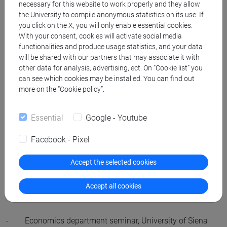
necessary for this website to work properly and they allow
the University to compile anonymous statistics on its use. If
- University of Groningen (NL) department seminar
you click on the X, you will only enable essential cookies.
With your consent, cookies will activate social media
16/10/2013
functionalities and produce usage statistics, and your data
will be shared with our partners that may associate it with
- Munich Center for the Economics of Ageing and
other data for analysis, advertising, ect. On “Cookie list” you
Ludwig Maximilian Universitat, Munich (DE), joint empirical
can see which cookies may be installed. You can find out
more on the “Cookie policy”.
economics seminars 28/05/2013
- Sassari University (IT), Economics department seminar
Essential
Google - Youtube
2/05/2013
Facebook - Pixel
- Erasmus University /Tinbergen Institute seminar,
Accept the selected cookies
Rotterdam (NL) 11/03/2013
Accept all cookies
- CFS seminar, Frankfurt (DE), 23/04/2012
- Economics department seminar, University of Siena