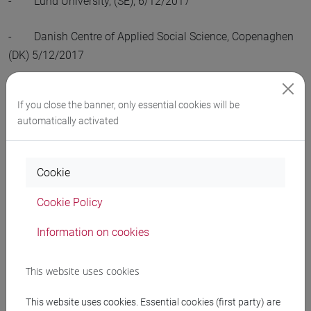
- Lund University, (SE), 6/12/2017
- Danish Centre of Applied Social Science, Copenaghen
(DK) 5/12/2017
- California State University at LA, Los Angeles, CA USA
If you close the banner, only essential cookies will be
31/10/2017
automatically activated
- RAND Corporaton, Santa Monica, CA USA 30/10/2017
Cookie
- University of Lousanne (CH), FORS Lunch Seminar
08/03/2016
Cookie Policy
Information on cookies
- University of Bologna, department seminar (IT)
03/02/2015
This website uses cookies
- Universidad Pompeu Fabra (ES), CRES seminar
This website uses cookies. Essential cookies (first party) are
27/11/2014