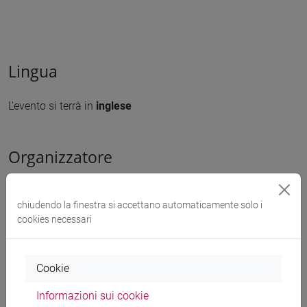
Lingua
L'evento si terrà in
inglese
Organizzatore
Centro SELISI - DSLCC - CISET
chiudendo la finestra si accettano automaticamente solo i
cookies necessari
Link
Cookie
http://www.unive.it/resilience-adaptation
Informazioni sui cookie