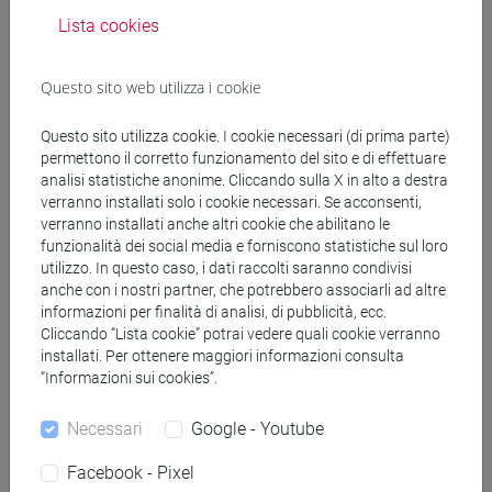
condividi su:
Lista cookies
Allegati
Questo sito web utilizza i cookie
Questo sito utilizza cookie. I cookie necessari (di prima parte)
permettono il corretto funzionamento del sito e di effettuare
Locandina
3972 KB
analisi statistiche anonime. Cliccando sulla X in alto a destra
verranno installati solo i cookie necessari. Se acconsenti,
Programma
699 KB
verranno installati anche altri cookie che abilitano le
funzionalità dei social media e forniscono statistiche sul loro
utilizzo. In questo caso, i dati raccolti saranno condivisi
Book of Abstracts
774 KB
anche con i nostri partner, che potrebbero associarli ad altre
informazioni per finalità di analisi, di pubblicità, ecc.
Cliccando “Lista cookie” potrai vedere quali cookie verranno
installati. Per ottenere maggiori informazioni consulta
“Informazioni sui cookies”.
Necessari
Google - Youtube
Cerca in agenda
Facebook - Pixel