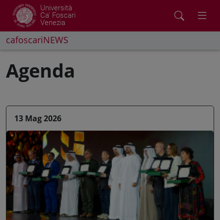
Università
Ca' Foscari
Venezia
cafoscariNEWS
Agenda
13 Mag 2026