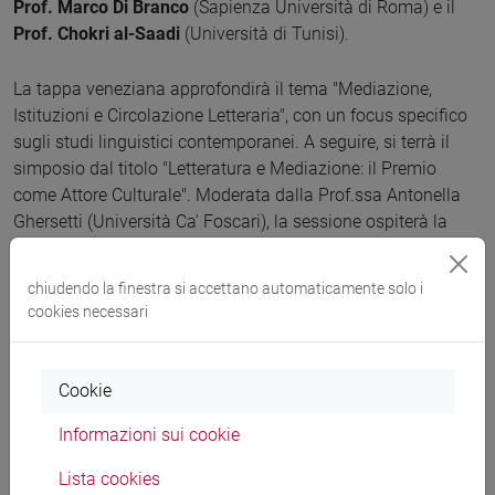
Prof. Marco Di Branco
(Sapienza Università di Roma) e il
Prof. Chokri al-Saadi
(Università di Tunisi).
La tappa veneziana approfondirà il tema "Mediazione,
Istituzioni e Circolazione Letteraria", con un focus specifico
sugli studi linguistici contemporanei. A seguire, si terrà il
simposio dal titolo "Letteratura e Mediazione: il Premio
come Attore Culturale". Moderata dalla Prof.ssa Antonella
Ghersetti (Università Ca' Foscari), la sessione ospiterà la
keynote
di S.E. Dr. Ali bin Tamim, intitolata
"Due decenni di
eccellenza: celebrare il 20° anniversario del Sheikh Zayed
chiudendo la finestra si accettano automaticamente solo i
Book Award"
. Il programma proseguirà con la tavola
cookies necessari
rotonda "Tradurre in tempi di crisi", moderata da Simone
Sibilio (Università Ca’ Foscari Venezia). Il panel riunirà un
illustre gruppo di vincitori del Sheikh Zayed Book Award, tra
Cookie
cui Reem Bassiouney (American University in Cairo), Chokri
al-Saadi (Università di Tunisi) e Marco Di Branco (Sapienza
Informazioni sui cookie
Università di Roma).
Lista cookies