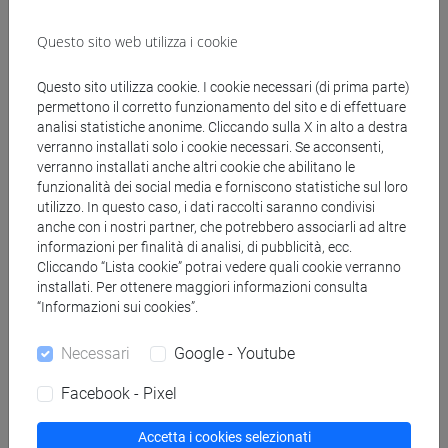
Il programma di Venezia si inserisce in un quadro più ampio
Questo sito web utilizza i cookie
che vedrà la delegazione fare tappa anche a Bologna (11–
12 maggio) e Napoli (14 maggio). Questa collaborazione tra
Questo sito utilizza cookie. I cookie necessari (di prima parte)
tre dei principali centri italiani di studi arabi riflette l'impegno
permettono il corretto funzionamento del sito e di effettuare
comune nel promuovere la ricerca, rafforzare gli scambi
analisi statistiche anonime. Cliccando sulla X in alto a destra
accademici e approfondire il dialogo interculturale.
verranno installati solo i cookie necessari. Se acconsenti,
verranno installati anche altri cookie che abilitano le
funzionalità dei social media e forniscono statistiche sul loro
condividi su:
utilizzo. In questo caso, i dati raccolti saranno condivisi
anche con i nostri partner, che potrebbero associarli ad altre
informazioni per finalità di analisi, di pubblicità, ecc.
Cliccando “Lista cookie” potrai vedere quali cookie verranno
installati. Per ottenere maggiori informazioni consulta
“Informazioni sui cookies”.
Cerca in agenda
Necessari
Google - Youtube
Facebook - Pixel
dal
Accetta i cookies selezionati