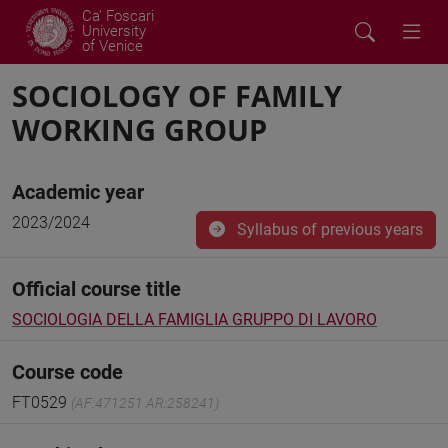
Ca' Foscari
University
of Venice
SOCIOLOGY OF FAMILY
WORKING GROUP
Academic year
2023/2024
Syllabus of previous years
Official course title
SOCIOLOGIA DELLA FAMIGLIA GRUPPO DI LAVORO
Course code
FT0529
(AF:471251 AR:258241)