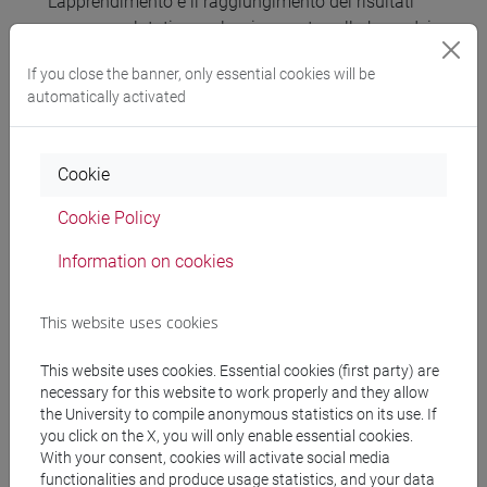
L’apprendimento e il raggiungimento dei risultati
saranno valutati complessivamente sulla base dei
seguenti elementi:
If you close the banner, only essential cookies will be
1. partecipazione attiva alla discussione in classe
automatically activated
2. svolgimento di tutte le esercitazioni settimanali
previste
3. preparazione di due testi (max 1 pagina) di
Cookie
commento e riflessioni rispetto alle attività dei
lavori di gruppo (consegna via moodle
Cookie Policy
rispettivamente il 26 aprile e 16 maggio)
Information on cookies
La valutazione complessiva riceverà (entro il 20
maggio) una votazione in trentesimi e potrà valere
come esonero per l’esame di Sociologia della
This website uses cookies
famiglia per le domande relative al manuale Satta
et al., a partire dall’appello del 30 maggio 2024.
This website uses cookies. Essential cookies (first party) are
necessary for this website to work properly and they allow
the University to compile anonymous statistics on its use. If
you click on the X, you will only enable essential cookies.
Type of exam
With your consent, cookies will activate social media
functionalities and produce usage statistics, and your data