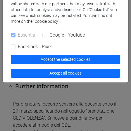
will be shared with our partners that may associate it with
written
other data for analysis, advertising, ect. On “Cookie list” you
can see which cookies may be installed. You can find out
more on the “Cookie policy”.
Teaching methods
Essential
Google - Youtube
Didattica partecipativa, con discussioni in classe in
Facebook - Pixel
modalità flipped classroom e peer-to-peer. Uso di
applicativi on-line (moodle e googledrive) per la
Accept the selected cookies
condivisione delle esercitazioni e altri materiali.
Accept all cookies
Further information
Per prenotarsi occorre scrivere alla docente entro il
27 marzo specificando nell’oggetto “prenotazione
GLD VIOLENZA”. Si riceverà quindi la pw per
accedere al moodle del GDL.