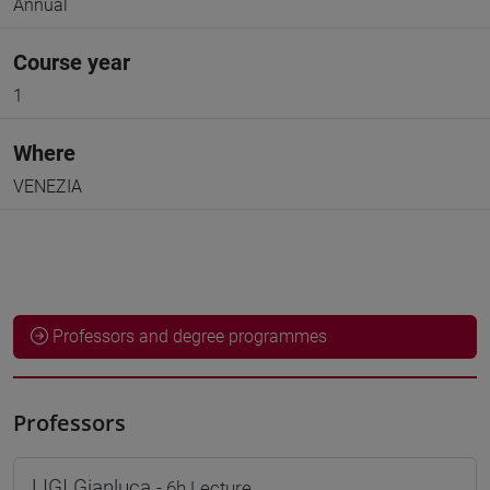
Annual
Course year
1
Where
VENEZIA
Professors and degree programmes
Professors
LIGI Gianluca
- 6h Lecture