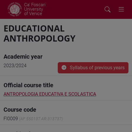
Ca' Foscari
University
of Venice
EDUCATIONAL
ANTHROPOLOGY
Academic year
2023/2024
Syllabus of previous years
Official course title
ANTROPOLOGIA EDUCATIVA E SCOLASTICA
Course code
FI0009
(AF:550137 AR:313737)