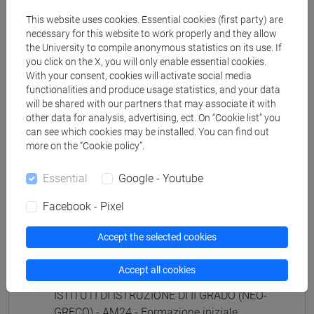
(GIAPPONESE) - AJ24 - Formazione iniziale
This website uses cookies. Essential cookies (first party) are
insegnanti
necessary for this website to work properly and they allow
fi 60 cfu
/
fi 30 cfu allegato 2
the University to compile anonymous statistics on its use. If
[FI25] LINGUE E CULTURE STRANIERE NEGLI
you click on the X, you will only enable essential cookies.
ISTITUTI DI ISTRUZIONE DI II GRADO
With your consent, cookies will activate social media
functionalities and produce usage statistics, and your data
(PORTOGHESE) - AN24 - Formazione iniziale
will be shared with our partners that may associate it with
insegnanti
other data for analysis, advertising, ect. On “Cookie list” you
fi 60 cfu
/
fi 30 cfu allegato 2
can see which cookies may be installed. You can find out
[FI26] LINGUA E CULTURA STRANIERA
more on the “Cookie policy”.
(EBRAICO) - AK24 - Formazione iniziale
insegnanti
Essential
Google - Youtube
fi 60 cfu
/
fi 30 cfu allegato 2
Facebook - Pixel
[FI27] LINGUA E CULTURA STRANIERA
(ARABO) - AL24 - Formazione iniziale
Accept the selected cookies
insegnanti
fi 60 cfu
/
fi 30 cfu allegato 2
Accept all cookies
[FI28] LINGUE E CULTURE STRANIERE NEGLI
ISTITUTI DI ISTRUZIONE DI II GRADO (NEO-
GRECO) - AM24 - Formazione iniziale