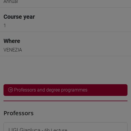
Annual
Course year
1
Where
VENEZIA
Professors and degree programmes
Professors
LIGI Gianluca
- 6h Lecture