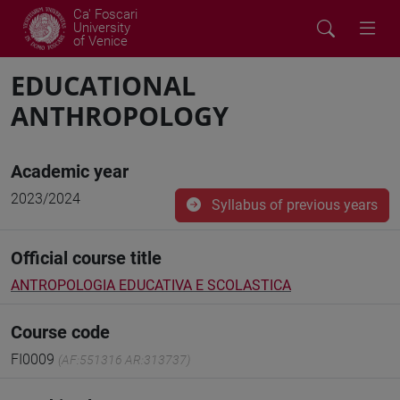
Ca' Foscari
University
of Venice
EDUCATIONAL
ANTHROPOLOGY
Academic year
2023/2024
Syllabus of previous years
Official course title
ANTROPOLOGIA EDUCATIVA E SCOLASTICA
Course code
FI0009
(AF:551316 AR:313737)