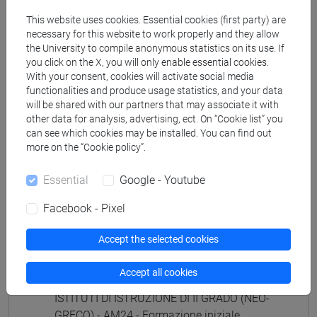
(GIAPPONESE) - AJ24 - Formazione iniziale
This website uses cookies. Essential cookies (first party) are
insegnanti
necessary for this website to work properly and they allow
fi 60 cfu
/
fi 30 cfu allegato 2
the University to compile anonymous statistics on its use. If
[FI25] LINGUE E CULTURE STRANIERE NEGLI
you click on the X, you will only enable essential cookies.
ISTITUTI DI ISTRUZIONE DI II GRADO
With your consent, cookies will activate social media
functionalities and produce usage statistics, and your data
(PORTOGHESE) - AN24 - Formazione iniziale
will be shared with our partners that may associate it with
insegnanti
other data for analysis, advertising, ect. On “Cookie list” you
fi 60 cfu
/
fi 30 cfu allegato 2
can see which cookies may be installed. You can find out
[FI26] LINGUA E CULTURA STRANIERA
more on the “Cookie policy”.
(EBRAICO) - AK24 - Formazione iniziale
insegnanti
Essential
Google - Youtube
fi 60 cfu
/
fi 30 cfu allegato 2
Facebook - Pixel
[FI27] LINGUA E CULTURA STRANIERA
(ARABO) - AL24 - Formazione iniziale
Accept the selected cookies
insegnanti
fi 60 cfu
/
fi 30 cfu allegato 2
Accept all cookies
[FI28] LINGUE E CULTURE STRANIERE NEGLI
ISTITUTI DI ISTRUZIONE DI II GRADO (NEO-
GRECO) - AM24 - Formazione iniziale