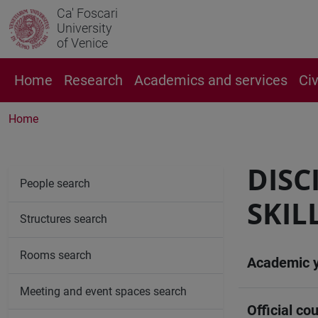
Ca' Foscari
University
of Venice
Home
Research
Academics and services
Ci
Home
DISC
People search
SKIL
Structures search
Rooms search
Academic 
Meeting and event spaces search
Official cou