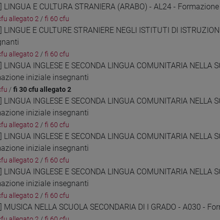
7] LINGUA E CULTURA STRANIERA (ARABO) - AL24 - Formazione i
cfu allegato 2
/
fi 60 cfu
8] LINGUE E CULTURE STRANIERE NEGLI ISTITUTI DI ISTRUZIONE
gnanti
cfu allegato 2
/
fi 60 cfu
9] LINGUA INGLESE E SECONDA LINGUA COMUNITARIA NELLA S
azione iniziale insegnanti
cfu
/
fi 30 cfu allegato 2
0] LINGUA INGLESE E SECONDA LINGUA COMUNITARIA NELLA S
azione iniziale insegnanti
cfu allegato 2
/
fi 60 cfu
1] LINGUA INGLESE E SECONDA LINGUA COMUNITARIA NELLA S
azione iniziale insegnanti
cfu allegato 2
/
fi 60 cfu
2] LINGUA INGLESE E SECONDA LINGUA COMUNITARIA NELLA S
azione iniziale insegnanti
cfu allegato 2
/
fi 60 cfu
3] MUSICA NELLA SCUOLA SECONDARIA DI I GRADO - A030 - Forma
cfu allegato 2
/
fi 60 cfu