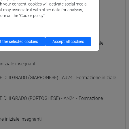
iniziale insegnanti
th your consent, cookies will activate social media
t may associate it with other data for analysis,
e iniziale insegnanti
ore on the “Cookie policy”.
 iniziale insegnanti
 the selected cookies
Accept all cookies
DI II GRADO (RUSSO) - AE24 - Formazione iniziale
niziale insegnanti
DI II GRADO (GIAPPONESE) - AJ24 - Formazione iniziale
E DI II GRADO (PORTOGHESE) - AN24 - Formazione
 iniziale insegnanti