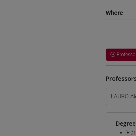
Where
Professo
Professor
LAURO Al
Degree
[FI0