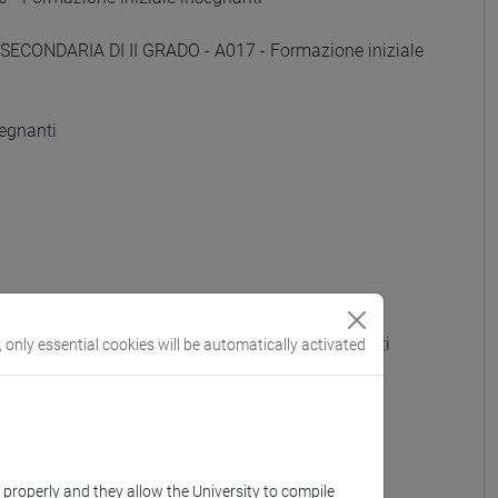
SECONDARIA DI II GRADO - A017 - Formazione iniziale
egnanti
 GRADO - A022 - Formazione iniziale insegnanti
, only essential cookies will be automatically activated
OTTI) - A023 - Formazione iniziale insegnanti
e iniziale insegnanti
k properly and they allow the University to compile