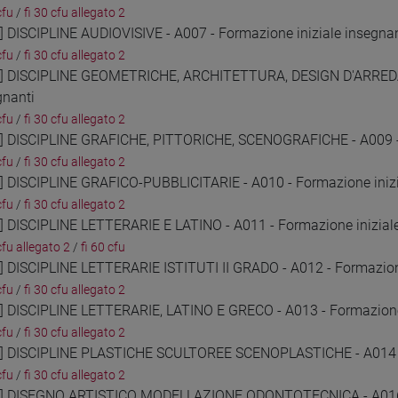
cfu
/
fi 30 cfu allegato 2
2] DISCIPLINE AUDIOVISIVE - A007 - Formazione iniziale insegnan
cfu
/
fi 30 cfu allegato 2
3] DISCIPLINE GEOMETRICHE, ARCHITETTURA, DESIGN D'ARRED
gnanti
cfu
/
fi 30 cfu allegato 2
4] DISCIPLINE GRAFICHE, PITTORICHE, SCENOGRAFICHE - A009 - 
cfu
/
fi 30 cfu allegato 2
5] DISCIPLINE GRAFICO-PUBBLICITARIE - A010 - Formazione inizi
cfu
/
fi 30 cfu allegato 2
6] DISCIPLINE LETTERARIE E LATINO - A011 - Formazione inizial
cfu allegato 2
/
fi 60 cfu
7] DISCIPLINE LETTERARIE ISTITUTI II GRADO - A012 - Formazione
cfu
/
fi 30 cfu allegato 2
8] DISCIPLINE LETTERARIE, LATINO E GRECO - A013 - Formazione 
cfu
/
fi 30 cfu allegato 2
9] DISCIPLINE PLASTICHE SCULTOREE SCENOPLASTICHE - A014 - 
cfu
/
fi 30 cfu allegato 2
0] DISEGNO ARTISTICO MODELLAZIONE ODONTOTECNICA - A016 - 