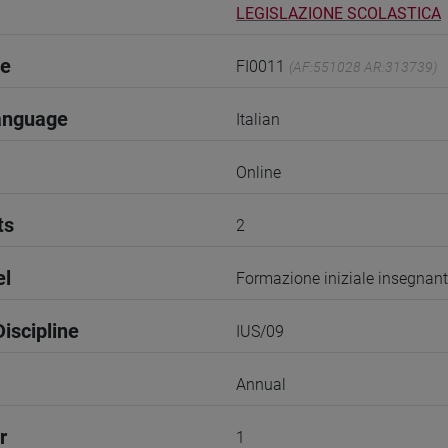
LEGISLAZIONE SCOLASTICA
de
FI0011
(AF:551028 AR:313739)
anguage
Italian
Online
ts
2
el
Formazione iniziale insegnant
iscipline
IUS/09
Annual
r
1