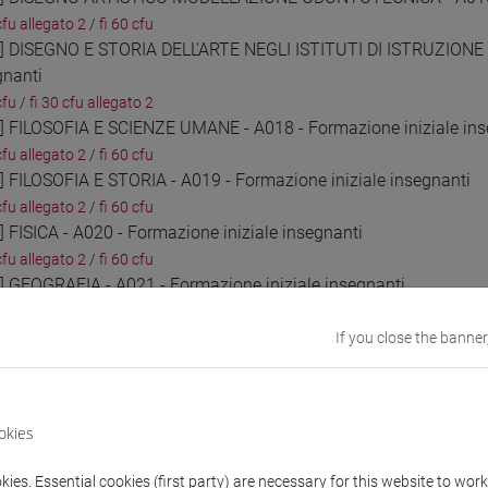
cfu allegato 2
/
fi 60 cfu
1] DISEGNO E STORIA DELL'ARTE NEGLI ISTITUTI DI ISTRUZIONE 
gnanti
cfu
/
fi 30 cfu allegato 2
2] FILOSOFIA E SCIENZE UMANE - A018 - Formazione iniziale ins
cfu allegato 2
/
fi 60 cfu
3] FILOSOFIA E STORIA - A019 - Formazione iniziale insegnanti
cfu allegato 2
/
fi 60 cfu
] FISICA - A020 - Formazione iniziale insegnanti
cfu allegato 2
/
fi 60 cfu
5] GEOGRAFIA - A021 - Formazione iniziale insegnanti
cfu allegato 2
/
fi 60 cfu
6] ITALIANO, STORIA, GEOGRAFIA NELLA SCUOLA SECONDARIA DI I
If you close the banner
cfu
/
fi 30 cfu allegato 2
7] LINGUA ITALIANA PER DISCENTI DI LINGUA STRANIERA (ALLOGL
cfu allegato 2
/
fi 60 cfu
okies
8] LINGUA E CULTURA STRANIERA (FRANCESE) - AA24 - Formazion
cfu allegato 2
/
fi 60 cfu
ies. Essential cookies (first party) are necessary for this website to wor