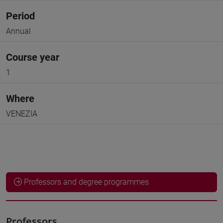
Period
Annual
Course year
1
Where
VENEZIA
Professors and degree programmes
Professors