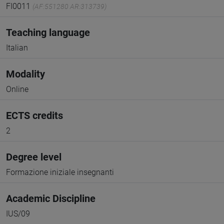
FI0011
(AF:551280 AR:313739)
Teaching language
Italian
Modality
Online
ECTS credits
2
Degree level
Formazione iniziale insegnanti
Academic Discipline
IUS/09