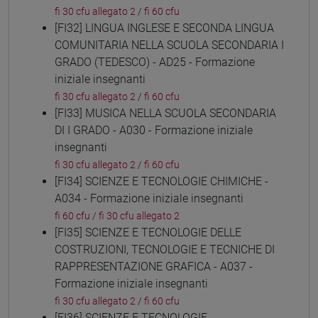
fi 30 cfu allegato 2
/
fi 60 cfu
[FI32] LINGUA INGLESE E SECONDA LINGUA
COMUNITARIA NELLA SCUOLA SECONDARIA I
GRADO (TEDESCO) - AD25 - Formazione
iniziale insegnanti
fi 30 cfu allegato 2
/
fi 60 cfu
[FI33] MUSICA NELLA SCUOLA SECONDARIA
DI I GRADO - A030 - Formazione iniziale
insegnanti
fi 30 cfu allegato 2
/
fi 60 cfu
[FI34] SCIENZE E TECNOLOGIE CHIMICHE -
A034 - Formazione iniziale insegnanti
fi 60 cfu
/
fi 30 cfu allegato 2
[FI35] SCIENZE E TECNOLOGIE DELLE
COSTRUZIONI, TECNOLOGIE E TECNICHE DI
RAPPRESENTAZIONE GRAFICA - A037 -
Formazione iniziale insegnanti
fi 30 cfu allegato 2
/
fi 60 cfu
[FI36] SCIENZE E TECNOLOGIE