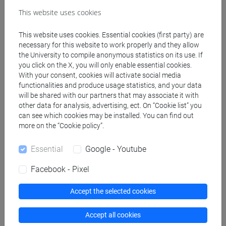
[FI24] LINGUE E CULTURE STRANIERE NEGLI
This website uses cookies
ISTITUTI DI ISTRUZIONE DI II GRADO
This website uses cookies. Essential cookies (first party) are
(GIAPPONESE) - AJ24 - Formazione iniziale
necessary for this website to work properly and they allow
insegnanti
the University to compile anonymous statistics on its use. If
fi 60 cfu
/
fi 30 cfu allegato 2
you click on the X, you will only enable essential cookies.
[FI25] LINGUE E CULTURE STRANIERE NEGLI
With your consent, cookies will activate social media
ISTITUTI DI ISTRUZIONE DI II GRADO
functionalities and produce usage statistics, and your data
will be shared with our partners that may associate it with
(PORTOGHESE) - AN24 - Formazione iniziale
other data for analysis, advertising, ect. On “Cookie list” you
insegnanti
can see which cookies may be installed. You can find out
fi 30 cfu allegato 2
/
fi 60 cfu
more on the “Cookie policy”.
[FI26] LINGUA E CULTURA STRANIERA
(EBRAICO) - AK24 - Formazione iniziale
Essential
Google - Youtube
insegnanti
Facebook - Pixel
fi 30 cfu allegato 2
/
fi 60 cfu
[FI27] LINGUA E CULTURA STRANIERA
Accept the selected cookies
(ARABO) - AL24 - Formazione iniziale
insegnanti
Accept all cookies
fi 30 cfu allegato 2
/
fi 60 cfu