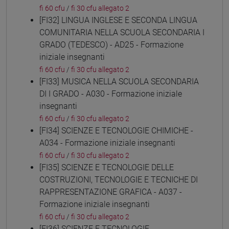
fi 60 cfu
/
fi 30 cfu allegato 2
[FI32] LINGUA INGLESE E SECONDA LINGUA
COMUNITARIA NELLA SCUOLA SECONDARIA I
GRADO (TEDESCO) - AD25 - Formazione
iniziale insegnanti
fi 60 cfu
/
fi 30 cfu allegato 2
[FI33] MUSICA NELLA SCUOLA SECONDARIA
DI I GRADO - A030 - Formazione iniziale
insegnanti
fi 60 cfu
/
fi 30 cfu allegato 2
[FI34] SCIENZE E TECNOLOGIE CHIMICHE -
A034 - Formazione iniziale insegnanti
fi 60 cfu
/
fi 30 cfu allegato 2
[FI35] SCIENZE E TECNOLOGIE DELLE
COSTRUZIONI, TECNOLOGIE E TECNICHE DI
RAPPRESENTAZIONE GRAFICA - A037 -
Formazione iniziale insegnanti
fi 60 cfu
/
fi 30 cfu allegato 2
[FI36] SCIENZE E TECNOLOGIE