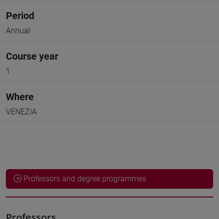
Period
Annual
Course year
1
Where
VENEZIA
Professors and degree programmes
Professors