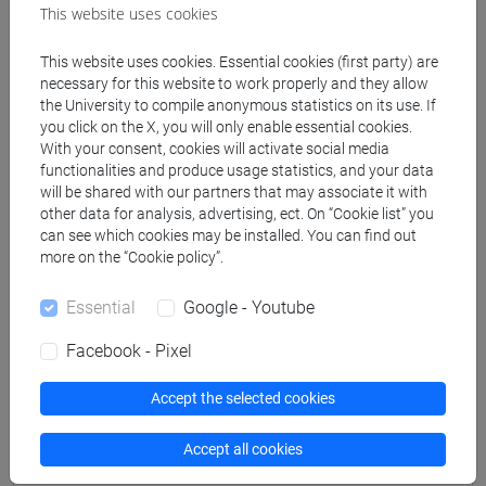
This website uses cookies
[FI24] LINGUE E CULTURE STRANIERE NEGLI
ISTITUTI DI ISTRUZIONE DI II GRADO
This website uses cookies. Essential cookies (first party) are
(GIAPPONESE) - AJ24 - Formazione iniziale
necessary for this website to work properly and they allow
insegnanti
the University to compile anonymous statistics on its use. If
you click on the X, you will only enable essential cookies.
fi 60 cfu
/
fi 30 cfu allegato 2
With your consent, cookies will activate social media
[FI25] LINGUE E CULTURE STRANIERE NEGLI
functionalities and produce usage statistics, and your data
ISTITUTI DI ISTRUZIONE DI II GRADO
will be shared with our partners that may associate it with
(PORTOGHESE) - AN24 - Formazione iniziale
other data for analysis, advertising, ect. On “Cookie list” you
insegnanti
can see which cookies may be installed. You can find out
more on the “Cookie policy”.
fi 60 cfu
/
fi 30 cfu allegato 2
[FI26] LINGUA E CULTURA STRANIERA
Essential
Google - Youtube
(EBRAICO) - AK24 - Formazione iniziale
insegnanti
Facebook - Pixel
fi 60 cfu
/
fi 30 cfu allegato 2
[FI27] LINGUA E CULTURA STRANIERA
Accept the selected cookies
(ARABO) - AL24 - Formazione iniziale
insegnanti
Accept all cookies
fi 60 cfu
/
fi 30 cfu allegato 2