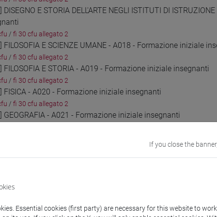
1] DISEGNO E STORIA DELL'ARTE NEGLI ISTITUTI DI ISTRUZIONE 
gnanti
cfu
/
fi 30 cfu allegato 2
2] FILOSOFIA E SCIENZE UMANE - A018 - Formazione iniziale ins
cfu
/
fi 30 cfu allegato 2
3] FILOSOFIA E STORIA - A019 - Formazione iniziale insegnanti
cfu
/
fi 30 cfu allegato 2
] FISICA - A020 - Formazione iniziale insegnanti
cfu
/
fi 30 cfu allegato 2
5] GEOGRAFIA - A021 - Formazione iniziale insegnanti
cfu
/
fi 30 cfu allegato 2
6] ITALIANO, STORIA, GEOGRAFIA NELLA SCUOLA SECONDARIA DI I
If you close the banner
cfu
/
fi 30 cfu allegato 2
7] LINGUA ITALIANA PER DISCENTI DI LINGUA STRANIERA (ALLOGL
cfu
/
fi 30 cfu allegato 2
8] LINGUA E CULTURA STRANIERA (FRANCESE) - AA24 - Formazion
okies
cfu
/
fi 30 cfu allegato 2
9] LINGUA E CULTURA STRANIERA (INGLESE) - AB24 - Formazione 
ies. Essential cookies (first party) are necessary for this website to wor