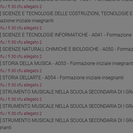
cfu
/
fi 30 cfu allegato 2
5] SCIENZE E TECNOLOGIE DELLE COSTRUZIONI, TECNOLOGIE 
azione iniziale insegnanti
cfu
/
fi 30 cfu allegato 2
6] SCIENZE E TECNOLOGIE INFORMATICHE - A041 - Formazione in
cfu
/
fi 30 cfu allegato 2
7] SCIENZE NATURALI, CHIMICHE E BIOLOGICHE - A050 - Formazio
cfu
/
fi 30 cfu allegato 2
8] STORIA DELLA MUSICA - A053 - Formazione iniziale insegnant
cfu
/
fi 30 cfu allegato 2
9] STORIA DELL'ARTE - A054 - Formazione iniziale insegnanti
cfu
/
fi 30 cfu allegato 2
0] STRUMENTO MUSICALE NELLA SCUOLA SECONDARIA DI I GRADO 
cfu
/
fi 30 cfu allegato 2
1] STRUMENTO MUSICALE NELLA SCUOLA SECONDARIA DI I GRADO
cfu
/
fi 30 cfu allegato 2
2] STRUMENTO MUSICALE NELLA SCUOLA SECONDARIA DI I GRADO
gnanti