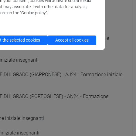
th your consent, cookies will activate social media
t may associate it with other data for analysis,
e iniziale insegnanti
ore on the “Cookie policy”.
 iniziale insegnanti
DI II GRADO (RUSSO) - AE24 - Formazione iniziale
 the selected cookies
Accept all cookies
niziale insegnanti
DI II GRADO (GIAPPONESE) - AJ24 - Formazione iniziale
E DI II GRADO (PORTOGHESE) - AN24 - Formazione
 iniziale insegnanti
niziale insegnanti