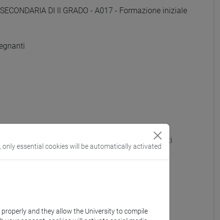
SECONDARIA DI II GRADO - A017 - Formazione iniziale
egnanti
 GRADO - A022 - Formazione iniziale insegnanti
, only essential cookies will be automatically activated
OTTI) - A023 - Formazione iniziale insegnanti
e iniziale insegnanti
iniziale insegnanti
k properly and they allow the University to compile