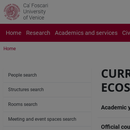
Ca' Foscari
University
of Venice
Home
Research
Academics and services
Ci
Home
CURR
People search
ECO
Structures search
Rooms search
Academic 
Meeting and event spaces search
Official cou