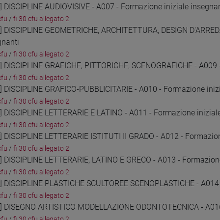
2] DISCIPLINE AUDIOVISIVE - A007 - Formazione iniziale insegnan
cfu
/
fi 30 cfu allegato 2
3] DISCIPLINE GEOMETRICHE, ARCHITETTURA, DESIGN D'ARRED
gnanti
cfu
/
fi 30 cfu allegato 2
4] DISCIPLINE GRAFICHE, PITTORICHE, SCENOGRAFICHE - A009 - 
cfu
/
fi 30 cfu allegato 2
5] DISCIPLINE GRAFICO-PUBBLICITARIE - A010 - Formazione inizi
cfu
/
fi 30 cfu allegato 2
6] DISCIPLINE LETTERARIE E LATINO - A011 - Formazione inizial
cfu
/
fi 30 cfu allegato 2
7] DISCIPLINE LETTERARIE ISTITUTI II GRADO - A012 - Formazione
cfu
/
fi 30 cfu allegato 2
8] DISCIPLINE LETTERARIE, LATINO E GRECO - A013 - Formazione 
cfu
/
fi 30 cfu allegato 2
9] DISCIPLINE PLASTICHE SCULTOREE SCENOPLASTICHE - A014 - 
cfu
/
fi 30 cfu allegato 2
0] DISEGNO ARTISTICO MODELLAZIONE ODONTOTECNICA - A016 - 
cfu
/
fi 30 cfu allegato 2