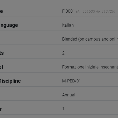
de
FI0001
(AF:551633 AR:313726)
anguage
Italian
Blended (on campus and onlin
ts
2
el
Formazione iniziale insegnant
iscipline
M-PED/01
Annual
r
1