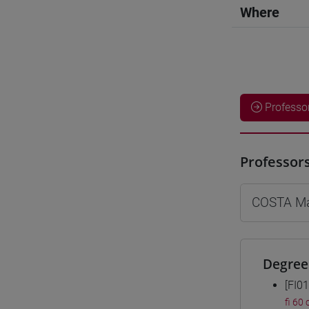
Where
Professo
Professor
COSTA Ma
Degree
[FI0
fi 60 