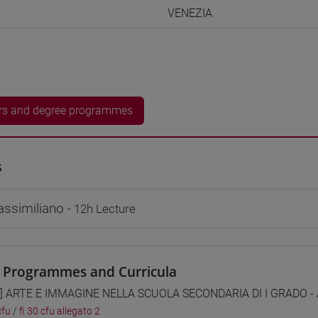
VENEZIA
rs and degree programmes
s
ssimiliano
- 12h Lecture
 Programmes and Curricula
1] ARTE E IMMAGINE NELLA SCUOLA SECONDARIA DI I GRADO - A0
cfu
/
fi 30 cfu allegato 2