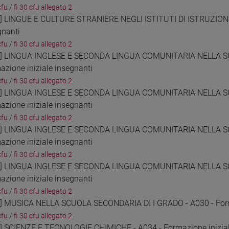
cfu
/
fi 30 cfu allegato 2
8] LINGUE E CULTURE STRANIERE NEGLI ISTITUTI DI ISTRUZIONE
gnanti
cfu
/
fi 30 cfu allegato 2
9] LINGUA INGLESE E SECONDA LINGUA COMUNITARIA NELLA S
azione iniziale insegnanti
cfu
/
fi 30 cfu allegato 2
0] LINGUA INGLESE E SECONDA LINGUA COMUNITARIA NELLA S
azione iniziale insegnanti
cfu
/
fi 30 cfu allegato 2
1] LINGUA INGLESE E SECONDA LINGUA COMUNITARIA NELLA S
azione iniziale insegnanti
cfu
/
fi 30 cfu allegato 2
2] LINGUA INGLESE E SECONDA LINGUA COMUNITARIA NELLA S
azione iniziale insegnanti
cfu
/
fi 30 cfu allegato 2
3] MUSICA NELLA SCUOLA SECONDARIA DI I GRADO - A030 - Forma
cfu
/
fi 30 cfu allegato 2
4] SCIENZE E TECNOLOGIE CHIMICHE - A034 - Formazione inizial