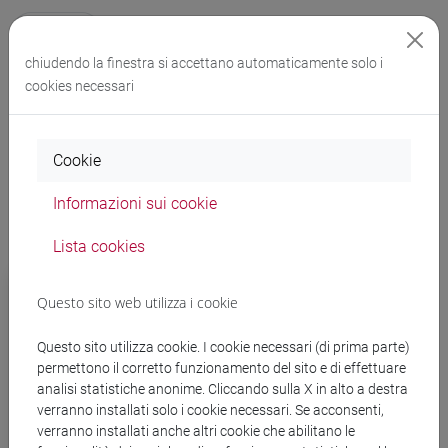
1° anno
2° anno
3° anno
chiudendo la finestra si accettano automaticamente solo i
cookies necessari
Curriculum
PERCORSO COMUNE
Cookie
Informazioni sui cookie
Lista cookies
Docenti, organi e rappresentanze
Questo sito web utilizza i cookie
studentesche
Questo sito utilizza cookie. I cookie necessari (di prima parte)
Piano di studio
permettono il corretto funzionamento del sito e di effettuare
analisi statistiche anonime. Cliccando sulla X in alto a destra
Insegnamenti e orari
verranno installati solo i cookie necessari. Se acconsenti,
verranno installati anche altri cookie che abilitano le