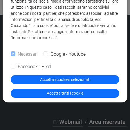
Esami
funzionalità dei social media e forniscono statistiche sul loro
utilizzo. In questo caso, i dati raccolti saranno condivisi
anche con i nostri partner, che potrebbero associarli ad altre
informazioni per finalità di analisi, di pubblicità, ecc.
Cliccando “Lista cookie” potrai vedere quali cookie verranno
Università Ca’ Foscari
installati. Per ottenere maggiori informazioni consulta
Dorsoduro 3246, 30123 Venezia
“Informazioni sui cookies”.
PEC
protocollo@pec.unive.it
P.IVA 00816350276 - C.F. 80007720271
Necessari
Google - Youtube
Privacy
/
Cookies
/
Credits e note legali
Facebook - Pixel
Accessibilità
/
Elenco siti tematici
Accetta i cookies selezionati
Accetta tutti i cookie
Webmail
/
Area riservata