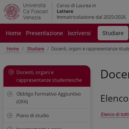
Università
Corso di Laurea in
Lettere
Ca' Foscari
Immatricolazione dal 2025/2026
Venezia
Home
Presentazione
Iscriversi
Studiare
Home
Studiare
Docenti, organi e rappresentanze stud
Docen
Docenti, organi e
rappresentanze studentesche
Obbligo Formativo Aggiuntivo
Elenco
(OFA)
Elenco di tutt
Piano di studio