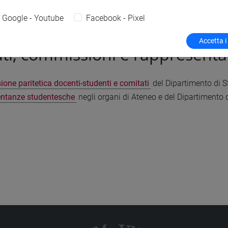
isa
Patrizia
Google - Youtube
Facebook - Pixel
Accetta i
ti, commissioni e rappresent
ne paritetica docenti-studenti e comitati
del Dipartimento di S
ntanze studentesche
negli organi di Ateneo e del Dipartimento 