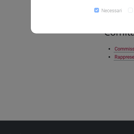
CURTI El
SOLINAS 
Necessari
Comita
Commissio
Rapprese