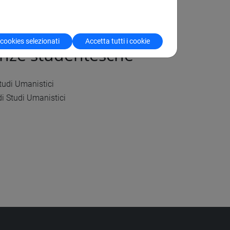
 cookies selezionati
Accetta tutti i cookie
anze studentesche
tudi Umanistici
di Studi Umanistici