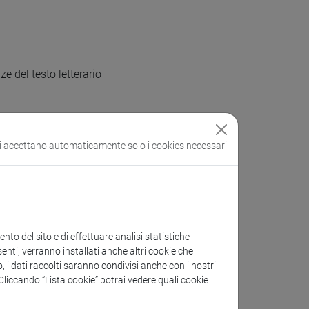
e del testo letterario
si accettano automaticamente solo i cookies necessari
tichità
to del sito e di effettuare analisi statistiche
enti, verranno installati anche altri cookie che
o, i dati raccolti saranno condivisi anche con i nostri
. Cliccando “Lista cookie” potrai vedere quali cookie