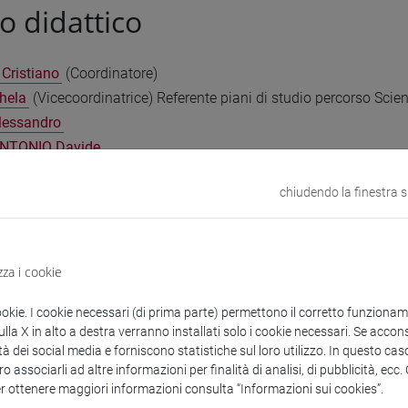
o didattico
Cristiano
(Coordinatore)
hela
(Vicecoordinatrice) Referente piani di studio percorso Scienz
lessandro
TONIO Davide
 Paola
chiudendo la finestra 
Patrizia
Referente tirocini/stage
I Alessandra
Referente piani di studio percorso Scienze dell'an
erto
zza i cookie
 assicurazione della qualità
ookie. I cookie necessari (di prima parte) permettono il corretto funzionamen
la X in alto a destra verranno installati solo i cookie necessari. Se accons
tà dei social media e forniscono statistiche sul loro utilizzo. In questo cas
Cristiano
(Coordinatore)
o associarli ad altre informazioni per finalità di analisi, di pubblicità, ecc
ancesca
er ottenere maggiori informazioni consulta “Informazioni sui cookies”.