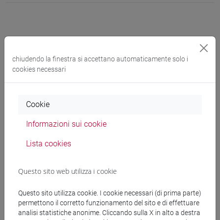
chiudendo la finestra si accettano automaticamente solo i
cookies necessari
Festival dello sviluppo sostenibile
Cookie
Segnaliamo che dal 28 settembre al 14 ottobre 2021 ASVIS
Informazioni sui cookie
(Alleanza italiana per lo sviluppo sostenibile) organizzerà la
Lista cookies
5° edizione del Festival dello sviluppo sostenibile. Si tratta di
una serie di iniziative online e diffuse su tutto il territorio
nazionale per aumentare la conoscenza e la
Questo sito web utilizza i cookie
consapevolezza sui temi dello sviluppo sostenibile.
Maggiori informazioni sono reperibili all'indirizzo:
Questo sito utilizza cookie. I cookie necessari (di prima parte)
permettono il corretto funzionamento del sito e di effettuare
analisi statistiche anonime. Cliccando sulla X in alto a destra
https://festivalsvilupposostenibile.it/2021