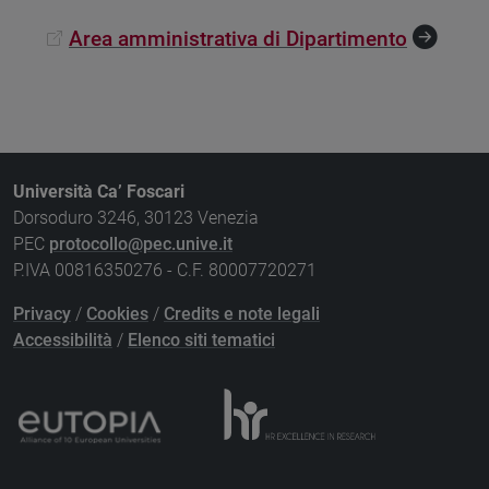
Area amministrativa di Dipartimento
Università Ca’ Foscari
Dorsoduro 3246, 30123 Venezia
PEC
protocollo@pec.unive.it
P.IVA 00816350276 - C.F. 80007720271
Privacy
/
Cookies
/
Credits e note legali
Accessibilità
/
Elenco siti tematici