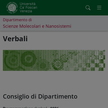
Università
Ca' Foscari
Venezia
Dipartimento di
Scienze Molecolari e Nanosistemi
Verbali
Consiglio di Dipartimento