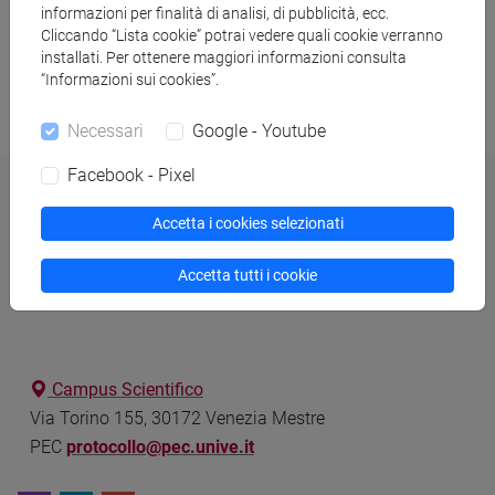
informazioni per finalità di analisi, di pubblicità, ecc.
Cliccando “Lista cookie” potrai vedere quali cookie verranno
installati. Per ottenere maggiori informazioni consulta
Last update: 10/07/2026
“Informazioni sui cookies”.
Necessari
Google - Youtube
Facebook - Pixel
Accetta i cookies selezionati
Dipartimento di Scienze Molecolari e
Accetta tutti i cookie
Nanosistemi
Campus Scientifico
Via Torino 155, 30172 Venezia Mestre
PEC
protocollo@pec.unive.it