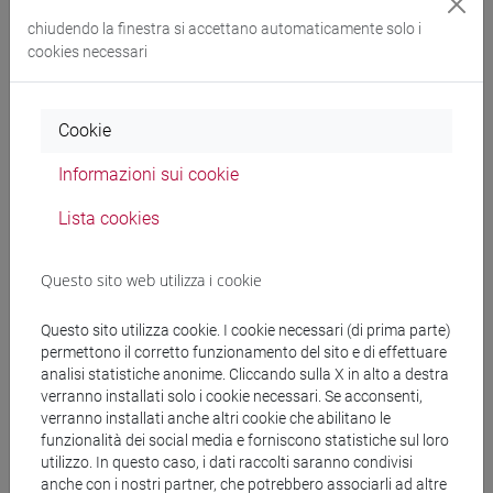
2020
chiudendo la finestra si accettano automaticamente solo i
cookies necessari
2019
Cookie
Informazioni sui cookie
Direzione, corpo docente, personale
Lista cookies
Assicurazione della qualità
Questo sito web utilizza i cookie
Verbali
Questo sito utilizza cookie. I cookie necessari (di prima parte)
permettono il corretto funzionamento del sito e di effettuare
Internazionale
analisi statistiche anonime. Cliccando sulla X in alto a destra
verranno installati solo i cookie necessari. Se acconsenti,
Sostenibilità
verranno installati anche altri cookie che abilitano le
funzionalità dei social media e forniscono statistiche sul loro
utilizzo. In questo caso, i dati raccolti saranno condivisi
Lavora con noi
anche con i nostri partner, che potrebbero associarli ad altre