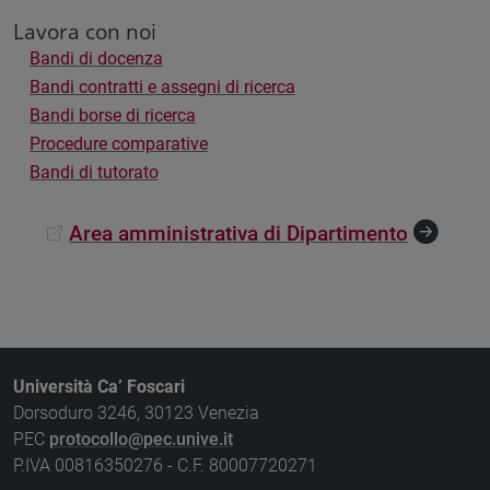
Lavora con noi
Bandi di docenza
Bandi contratti e assegni di ricerca
Bandi borse di ricerca
Procedure comparative
Bandi di tutorato
Area amministrativa di Dipartimento
Università Ca’ Foscari
Dorsoduro 3246, 30123 Venezia
PEC
protocollo@pec.unive.it
P.IVA 00816350276 - C.F. 80007720271