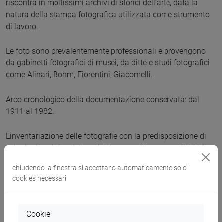
riscontra in moltissimi archivi di storici dell’arte, data la
natura della stampa fotografica utilizzata come strumento
di lavoro.
Le foto sono prevalentemente professionali e provengono
da gabinetti fotografici di musei, da ditte e studi fotografici
come Alinari, Böhm, Fiorentini, Giacomelli.
Arco cronologico della documentazione conservata: dal
1911 al 1982.
L'inventariazione delle fotografie con la predisposizione di
schede descrittive delle unità è stata effettuata tra il 1991-
1993 rispettando l’impostazione dell’archivio data da
chiudendo la finestra si accettano automaticamente solo i
Morassi.
cookies necessari
Nel 2013 la Regione Veneto ha riconosciuto l’interesse
dell’Archivio e Fototeca di Antonio Morassi.
Nel 2014-2015 è stato predisposto l’inventario archivistico
Cookie
del fondo in vista dell’inserimento nel Sistema Informativo