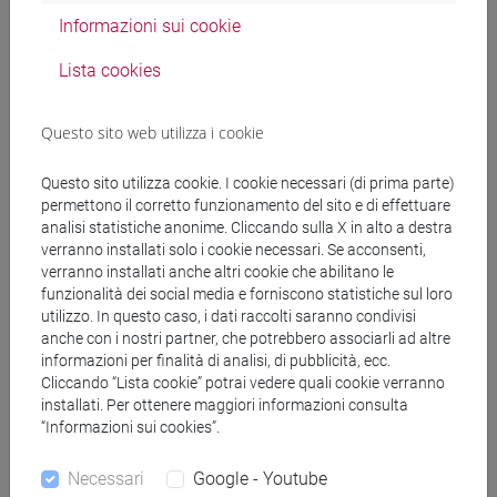
Archivistico Regionale (SIAR).
Informazioni sui cookie
Successivamente l’inventario e la struttura del fondo sono
Lista cookies
stati revisionati e sono in corso di pubblicazione. Lo
strumento di accesso realizzato (descrizione dettagliata e
storia del fondo, biografia del produttore e ulteriori
Questo sito web utilizza i cookie
informazioni) è già parzialmente pubblicato on-line nel sito
della Regione Veneto dedicato al
SIAR
.
Questo sito utilizza cookie. I cookie necessari (di prima parte)
permettono il corretto funzionamento del sito e di effettuare
analisi statistiche anonime. Cliccando sulla X in alto a destra
Altri strumenti sono stati predisposti nel corso degli anni
verranno installati solo i cookie necessari. Se acconsenti,
grazie a collaborazioni esperte e di tirocinanti: schedatura
verranno installati anche altri cookie che abilitano le
dei documenti manoscritti (database Access che permette
funzionalità dei social media e forniscono statistiche sul loro
ricerche mirate), indice degli artisti documentati,
utilizzo. In questo caso, i dati raccolti saranno condivisi
anche con i nostri partner, che potrebbero associarli ad altre
digitalizzazione di materiale fotografico e documenti. Si
informazioni per finalità di analisi, di pubblicità, ecc.
segnala la scansione integrale di un Album in cui Morassi
Cliccando “Lista cookie” potrai vedere quali cookie verranno
conservò una selezione di articoli di giornale (anche di
installati. Per ottenere maggiori informazioni consulta
difficile reperibilità) pubblicati tra il 1920 e il 1976.
“Informazioni sui cookies”.
Grazie a progetti e campagne di valorizzazione del
Necessari
Google - Youtube