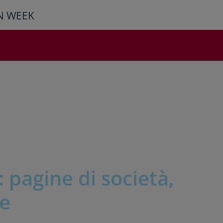
N WEEK
: pagine di società,
ne