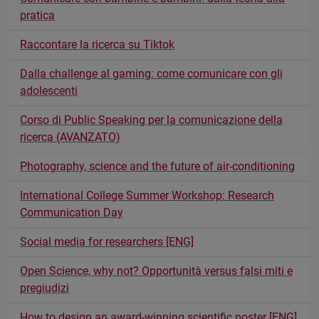
pratica
Raccontare la ricerca su Tiktok
Dalla challenge al gaming: come comunicare con gli
adolescenti
Corso di Public Speaking per la comunicazione della
ricerca (AVANZATO)
Photography, science and the future of air-conditioning
International College Summer Workshop: Research
Communication Day
Social media for researchers [ENG]
Open Science, why not? Opportunità versus falsi miti e
pregiudizi
How to design an award-winning scientific poster [ENG]