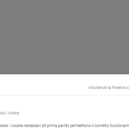
chiudendo la finestra 
zza i cookie
ookie. I cookie necessari (di prima parte) permettono il corretto funzionamen