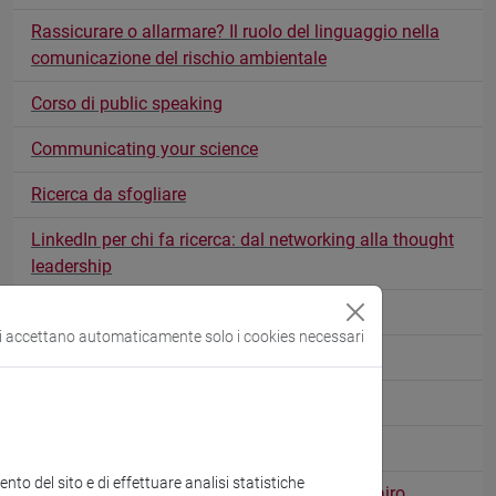
Rassicurare o allarmare? Il ruolo del linguaggio nella
comunicazione del rischio ambientale
Corso di public speaking
Communicating your science
Ricerca da sfogliare
LinkedIn per chi fa ricerca: dal networking alla thought
leadership
La scienza approda su Instagram
si accettano automaticamente solo i cookies necessari
Brevetti: il linguaggio delle invenzioni
Comunicare l'economia, oggi
Corso di Public Speaking
to del sito e di effettuare analisi statistiche
How Charts Lie. Author’s Chat with Alberto Cairo