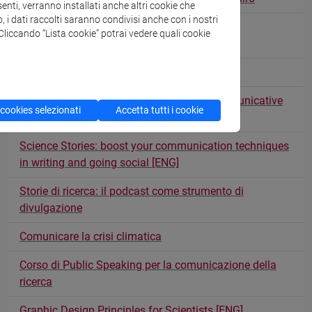
enti, verranno installati anche altri cookie che
o, i dati raccolti saranno condivisi anche con i nostri
Guns, Germs, and Covid-19. Why science
. Cliccando “Lista cookie” potrai vedere quali cookie
communication needs metaphors
Tangible data per il public engagement
Science Stories: migliora le tue tecniche comunicative
 cookies selezionati
Accetta tutti i cookie
nella scrittura e sui social media
Science Stories: boost your communication techniques
in writing and going social [ENG]
Storie di ricerca: il podcast come strumento di
divulgazione
Comunicare la crisi climatica
Corso di Public Speaking per la comunicazione della
ricerca
Graphic Design Principles for Scientists [ENG]