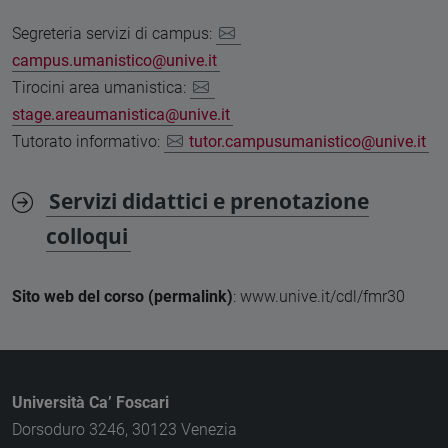
Segreteria servizi di campus:
campus.umanistico@unive.it
Tirocini area umanistica:
stage.areaumanistica@unive.it
Tutorato informativo:
tutor.campusumanistico@unive.it
Servizi didattici e prenotazione
colloqui
Sito web del corso (permalink)
: www.unive.it/cdl/fmr30
Università Ca’ Foscari
Dorsoduro 3246, 30123 Venezia