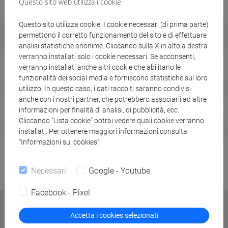
Questo sito web utilizza i cookie
Student Health Center
Questo sito utilizza cookie. I cookie necessari (di prima parte)
permettono il corretto funzionamento del sito e di effettuare
Assistenza sanitaria per fuori sede
analisi statistiche anonime. Cliccando sulla X in alto a destra
verranno installati solo i cookie necessari. Se acconsenti,
verranno installati anche altri cookie che abilitano le
funzionalità dei social media e forniscono statistiche sul loro
Accesso alla rete wifi
utilizzo. In questo caso, i dati raccolti saranno condivisi
anche con i nostri partner, che potrebbero associarli ad altre
informazioni per finalità di analisi, di pubblicità, ecc.
Cliccando “Lista cookie” potrai vedere quali cookie verranno
Bandi di collaborazioni studentesche
installati. Per ottenere maggiori informazioni consulta
“Informazioni sui cookies”.
Necessari
Google - Youtube
Facebook - Pixel
Accetta i cookies selezionati