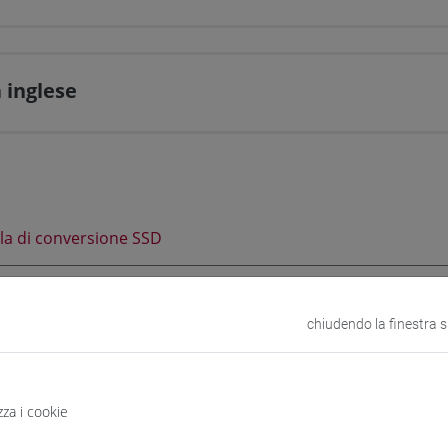
 inglese
la di conversione SSD
certificazione riporta i Settori Scientifico Disciplinari (SSD) se
chiudendo la finestra 
05/2024, consulta la tabella per verificare il possesso dei requisi
zza i cookie