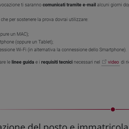
vocazione ti saranno
comunicati tramite e-mail
alcuni giorni dop
 che per sostenere la prova dovrai utilizzare:
ppure un MAC);
phone (oppure un Tablet);
ssione Wi-Fi (in alternativa la connessione dello Smartphone).
are le
linee guida
e i
requisiti tecnici
necessari nel
video
di r
azione del posto e immatricol