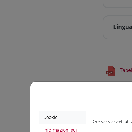
Lingua
Tabel
Se la tua auto
n. 639 del 02/
Cookie
Questo sito web utili
Informazioni sui