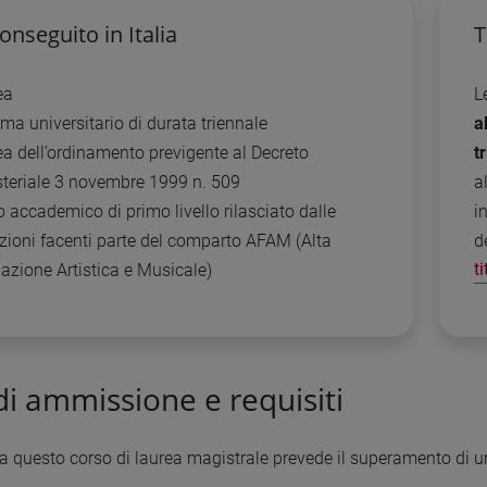
conseguito in Italia
T
ea
L
ma universitario di durata triennale
a
a dell’ordinamento previgente al Decreto
t
steriale 3 novembre 1999 n. 509
a
o accademico di primo livello rilasciato dalle
i
uzioni facenti parte del comparto AFAM (Alta
d
azione Artistica e Musicale)
t
i ammissione e requisiti
 questo corso di laurea magistrale prevede il superamento di un