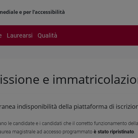
ediale e per l’accessibilità
e
Laurearsi
Qualità
ssione e immatricolazi
nea indisponibilità della piattaforma di iscrizion
no le candidate e i candidati che il corretto funzionamento della 
 laurea magistrale ad accesso programmato
è stato ripristinato
.