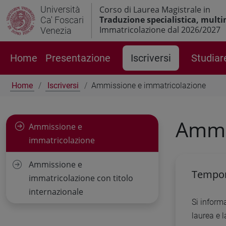
Università
Corso di Laurea Magistrale in
Traduzione specialistica, multim
Ca' Foscari
Immatricolazione dal 2026/2027
Venezia
Home
Presentazione
Iscriversi
Studiar
Home
Iscriversi
Ammissione e immatricolazione
Ammi
Ammissione e
immatricolazione
Ammissione e
Tempora
immatricolazione con titolo
internazionale
Si informa
laurea e