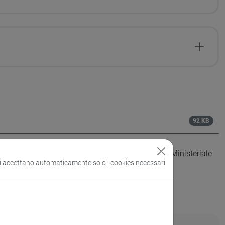
92 KB
condo la nuova denominazione prevista dal Decreto Ministeriale
si accettano automaticamente solo i cookies necessari
ti curriculari minimi richiesti per l'ammissione.