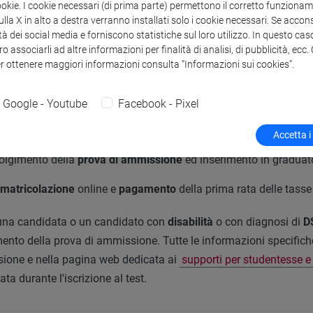
ookie. I cookie necessari (di prima parte) permettono il corretto funzionamen
i di ammissione
la X in alto a destra verranno installati solo i cookie necessari. Se accons
tà dei social media e forniscono statistiche sul loro utilizzo. In questo cas
o associarli ad altre informazioni per finalità di analisi, di pubblicità, ecc
er ottenere maggiori informazioni consulta “Informazioni sui cookies”.
edura di ammissione prevede le seguenti fasi:
gistrazione
online sul sito di ateneo;
Google - Youtube
Facebook - Pixel
crizione
online alla prova di ammissione;
Accetta i
olgimento della
prova di ammissione
ed inserimento in graduato
matricolazione
online e
pagamento
della prima rata delle tasse 
 una candidata o un candidato con
disabilità
o con diagnosi di
D
ento della prova di ammissione. Tutte le informazioni specifiche
ione e nella pagina web dedicata ai
supporti per studentesse e
ata durante l'iscrizione al test.