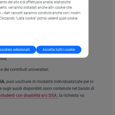
to del sito e di effettuare analisi statistiche
enti, verranno installati anche altri cookie che
o, i dati raccolti saranno condivisi anche con i nostri
. Cliccando “Lista cookie” potrai vedere quali cookie
 cookies selezionati
Accetta tutti i cookie
ria;
e dei contributi universitari.
SA
, puoi usufruire di modalità individualizzate per lo
 sugli ausili disponibili sono contenute nel bando di
 studenti con disabilità e/o DSA
; la richiesta va