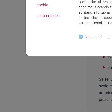
Questo sito utilizza c
cookie
Fas
anonime. Cliccando sul
abilitano le funzionali
Lista cookies
partner, che potrebber
verranno installati. P
La proc
re
Necessari
is
sv
im
Se sei
svolgim
ammiss
present