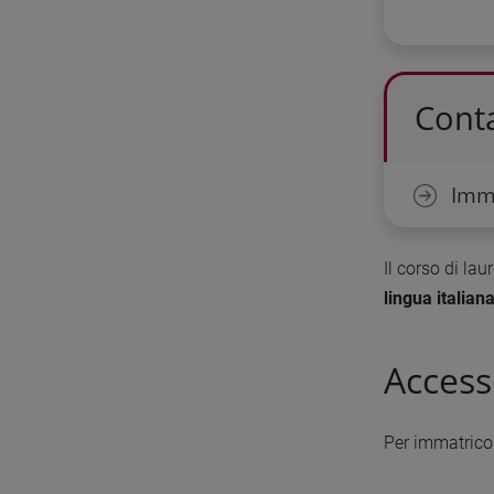
Conta
Imma
Il corso di la
lingua italian
Access
Per immatricol