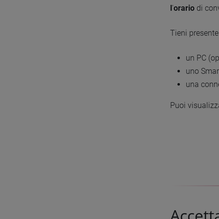
l
'
orario
di con
Tieni presente
un PC (o
uno Smart
una conne
Puoi visualizz
Accett