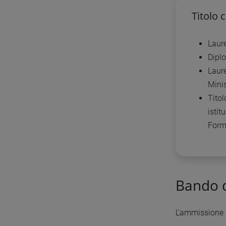
Titolo 
Laur
Diplo
Laure
Mini
Titol
istit
Form
Bando d
L'ammissione a