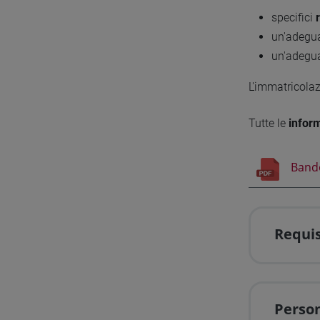
specifici
un'adegu
un'adegu
L'immatricolaz
Tutte le
infor
Bando
Requis
Perso