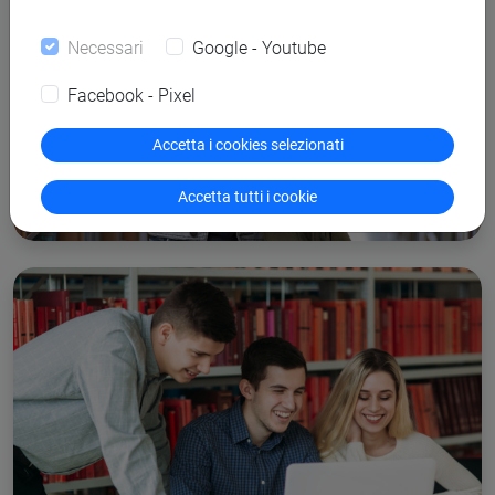
Necessari
Google - Youtube
Facebook - Pixel
Accetta i cookies selezionati
Dottorati di ricerca
Accetta tutti i cookie