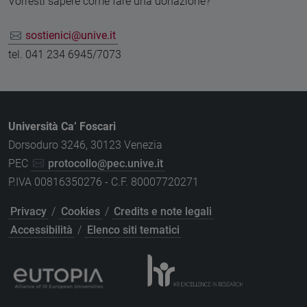
Vorresti sapere come fare una donazione?
sostienici@unive.it
tel. 041 234 6945/7073
Università Ca’ Foscari
Dorsoduro 3246, 30123 Venezia
PEC
protocollo@pec.unive.it
P.IVA 00816350276 - C.F. 80007720271
Privacy
/
Cookies
/
Credits e note legali
Accessibilità
/
Elenco siti tematici