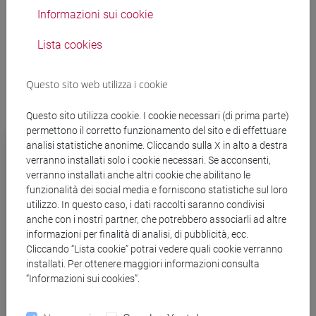
Informazioni sui cookie
Lista cookies
Questo sito web utilizza i cookie
Questo sito utilizza cookie. I cookie necessari (di prima parte)
permettono il corretto funzionamento del sito e di effettuare
Una nuova Audioguida per il Ca’ Foscari Tour:
analisi statistiche anonime. Cliccando sulla X in alto a destra
la donazione dell’Associazione “Un Amico a
verranno installati solo i cookie necessari. Se acconsenti,
Venezia”
verranno installati anche altri cookie che abilitano le
funzionalità dei social media e forniscono statistiche sul loro
utilizzo. In questo caso, i dati raccolti saranno condivisi
La memoria dei ghiacci
anche con i nostri partner, che potrebbero associarli ad altre
informazioni per finalità di analisi, di pubblicità, ecc.
Donazione per la conservazione innovativa del
Cliccando “Lista cookie” potrai vedere quali cookie verranno
patrimonio lapideo veneziano
installati. Per ottenere maggiori informazioni consulta
“Informazioni sui cookies”.
Un aiuto a chi è costretto a fuggire per
costruirsi un futuro migliore