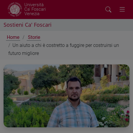
Università
Ca' Foscari
Venezia
Sostieni Ca' Foscari
Home
Storie
Un aiuto a chi è costretto a fuggire per costruirsi un
futuro migliore