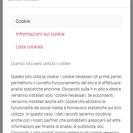
(vedi elenco sotto). Ogni microcredenziale è strutturata in 4-
6 incontri (corrispondenti a 15 ore accademiche). Gli incontri
si terranno in modalità mista (in presenza o on line). Gli
Cookie
orari di lezione saranno indicati nella pagina specifica di
ciascuna microcredenziale.
Informazioni sui cookie
Lista cookies
L’
iscrizione
e la
frequenza
sono
obbligatorie
.
Per partecipare è necessario iscriversi online. L’iscrizione
Questo sito web utilizza i cookie
sarà aperta fino al
10 ottobre 2025, ore 12.00
. La
microcredenziale verrà attivata se si raggiunge il numero
Questo sito utilizza cookie. I cookie necessari (di prima parte)
minimo di 12 partecipanti e massimo di 30 partecipanti.
permettono il corretto funzionamento del sito e di effettuare
È possibile
cancellare la propria iscrizione
, fino alla data di
analisi statistiche anonime. Cliccando sulla X in alto a destra
verranno installati solo i cookie necessari. Se acconsenti,
chiusura, attraverso il medesimo link usato per iscriversi.
verranno installati anche altri cookie che abilitano le
funzionalità dei social media e forniscono statistiche sul loro
Compila il modulo di iscrizione
utilizzo. In questo caso, i dati raccolti saranno condivisi
anche con i nostri partner, che potrebbero associarli ad altre
informazioni per finalità di analisi, di pubblicità, ecc.
Cliccando “Lista cookie” potrai vedere quali cookie verranno