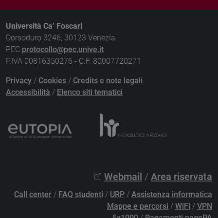
Università Ca’ Foscari
Dorsoduro 3246, 30123 Venezia
PEC
protocollo@pec.unive.it
P.IVA 00816350276 - C.F. 80007720271
Privacy
/
Cookies
/
Credits e note legali
Accessibilità
/
Elenco siti tematici
Webmail
/
Area riservata
Call center
/
FAQ studenti
/
URP
/
Assistenza informatica
Mappe e percorsi
/
WiFi
/
VPN
5x1000
/
Pagamenti pagoPA