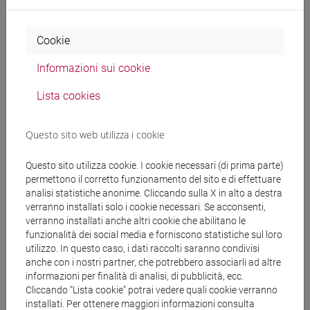
L'evento si terrà in
italiano
Cookie
Informazioni sui cookie
Organizzatore
Lista cookies
Università Ca' Foscari Venezia, Centro Lama Tzong Khapa
Treviso, Unione Buddhista Italiana, Fondazione per la
Questo sito web utilizza i cookie
Preservazione della Tradizione Mahayana, Città in Festa -
Comune di Venezia, CFZexhibitions
Questo sito utilizza cookie. I cookie necessari (di prima parte)
permettono il corretto funzionamento del sito e di effettuare
analisi statistiche anonime. Cliccando sulla X in alto a destra
condividi su:
verranno installati solo i cookie necessari. Se acconsenti,
verranno installati anche altri cookie che abilitano le
funzionalità dei social media e forniscono statistiche sul loro
Allegati
utilizzo. In questo caso, i dati raccolti saranno condivisi
anche con i nostri partner, che potrebbero associarli ad altre
informazioni per finalità di analisi, di pubblicità, ecc.
Cliccando “Lista cookie” potrai vedere quali cookie verranno
Locandina
3986 KB
installati. Per ottenere maggiori informazioni consulta