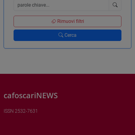
Rimuovi filtri
Cerca
cafoscariNEWS
ISSN 2532-7631