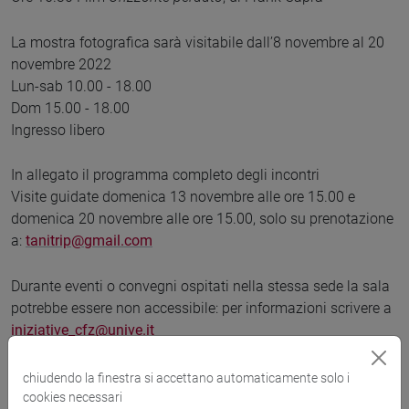
La mostra fotografica sarà visitabile dall’8 novembre al 20
novembre 2022
Lun-sab 10.00 - 18.00
Dom 15.00 - 18.00
Ingresso libero
In allegato il programma completo degli incontri
Visite guidate domenica 13 novembre alle ore 15.00 e
domenica 20 novembre alle ore 15.00, solo su prenotazione
a:
tanitrip@gmail.com
Durante eventi o convegni ospitati nella stessa sede la sala
potrebbe essere non accessibile: per informazioni scrivere a
iniziative_cfz@unive.it
chiudendo la finestra si accettano automaticamente solo i
Lingua
cookies necessari