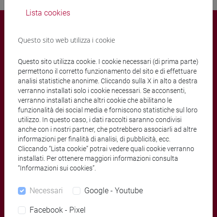
Lista cookies
Questo sito web utilizza i cookie
cafoscariNEWS
Questo sito utilizza cookie. I cookie necessari (di prima parte)
ISSN 2532-7631
permettono il corretto funzionamento del sito e di effettuare
analisi statistiche anonime. Cliccando sulla X in alto a destra
verranno installati solo i cookie necessari. Se acconsenti,
verranno installati anche altri cookie che abilitano le
funzionalità dei social media e forniscono statistiche sul loro
utilizzo. In questo caso, i dati raccolti saranno condivisi
anche con i nostri partner, che potrebbero associarli ad altre
Press / comunicazione
informazioni per finalità di analisi, di pubblicità, ecc.
Iscrizione newslettere cafoscariNEWS
Cliccando “Lista cookie” potrai vedere quali cookie verranno
installati. Per ottenere maggiori informazioni consulta
Policy cfNEWS
“Informazioni sui cookies”.
Necessari
Google - Youtube
Facebook - Pixel