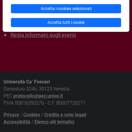
Accetta i cookies selezionati
Eventi
Accetta tutti i cookie
Eventi in diretta streaming
Resta informato sugli eventi
Università Ca’ Foscari
Dorsoduro 3246, 30123 Venezia
PEC
protocollo@pec.unive.it
P.IVA 00816350276 - C.F. 80007720271
Privacy
/
Cookies
/
Credits e note legali
Accessibilità
/
Elenco siti tematici