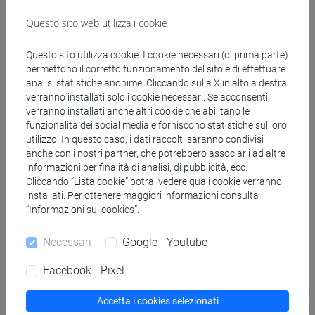
Recensioni e schede
Questo sito web utilizza i cookie
Questo sito utilizza cookie. I cookie necessari (di prima parte)
Piotr Bednarski, Le nevi blu
107 K
permettono il corretto funzionamento del sito e di effettuare
Edizione e/o, Roma 2005, recensione di
analisi statistiche anonime. Cliccando sulla X in alto a destra
Sara Di Pede
verranno installati solo i cookie necessari. Se acconsenti,
verranno installati anche altri cookie che abilitano le
Benedetta Calandra, La memoria
funzionalità dei social media e forniscono statistiche sul loro
99 K
utilizzo. In questo caso, i dati raccolti saranno condivisi
ostinata. Los H.I.J.C.O.S, i figli dei
anche con i nostri partner, che potrebbero associarli ad altre
desaparecidos argentini
informazioni per finalità di analisi, di pubblicità, ecc.
Carrocci, Roma 2004, recensione di
Cliccando “Lista cookie” potrai vedere quali cookie verranno
Eugenia Scarzanella
installati. Per ottenere maggiori informazioni consulta
“Informazioni sui cookies”.
Piera Sonnino, Questo è stato. Una
87 K
famiglia italiana nei lager
Necessari
Google - Youtube
Il Saggiatore, Milano 2004, recensione di
Facebook - Pixel
Adriana Lotto
Rémy Cazals, Lettres de réfugiées. Le
Accetta i cookies selezionati
102 K