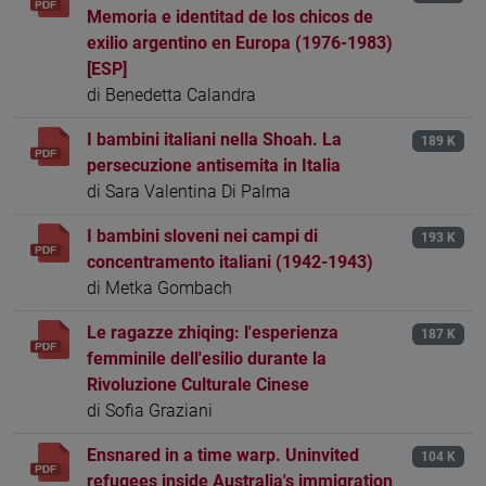
Memoria e identitad de los chicos de
exilio argentino en Europa (1976-1983)
[ESP]
di Benedetta Calandra
I bambini italiani nella Shoah. La
189 K
persecuzione antisemita in Italia
di Sara Valentina Di Palma
I bambini sloveni nei campi di
193 K
concentramento italiani (1942-1943)
di Metka Gombach
Le ragazze zhiqing: l'esperienza
187 K
femminile dell'esilio durante la
Rivoluzione Culturale Cinese
di Sofia Graziani
Ensnared in a time warp. Uninvited
104 K
refugees inside Australia's immigration