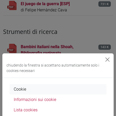
El juego de la guerra [ESP]
731 K
di Felipe Hernàndez Cava
Strumenti di ricerca
Bambini italiani nella Shoah,
143 K
Bibliografia ragionata
di Sara Valentina di Palma
chiudendo la finestra si accettano automaticamente solo i
Una ferita ancora aperta. Il dramma
183 K
cookies necessari
della Flucht e della Vertreibung tra
storia e memoria. Bibliografia
di Serena Tiepolato e Matteo Ermacora
Cookie
ll genocidio armeno. Fonti online
Informazioni sui cookie
66 K
Lista cookies