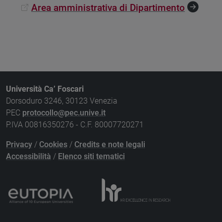
Area amministrativa di Dipartimento
Università Ca’ Foscari
Dorsoduro 3246, 30123 Venezia
PEC
protocollo@pec.unive.it
P.IVA 00816350276 - C.F. 80007720271
Privacy
/
Cookies
/
Credits e note legali
Accessibilità
/
Elenco siti tematici