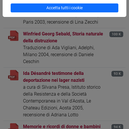
réseau de Borieblanque.De étrangères
Accetta tutti i cookie
dans la France de Vichy
Préface de Michelle Perrot, Tallandier,
Paris 2003, recensione di Lina Zecchi
Winfried Georg Sebald, Storia naturale
100 K
della distruzione
Traduzione di Ada Vigliani, Adelphi,
Milano 2004, recensione di Daniele
Ceschin
Ida Désandré testimone della
93 K
deportazione nei lager nazisti
a cura di Silvana Presa, Istituto storico
della Resistenza e della Società
Contemporanea in Val d'Aosta, Le
Chateau Edizioni, Aosta 2005,
recensione di Adriana Lotto
Memorie e ricordi di donne e bambini
94 K