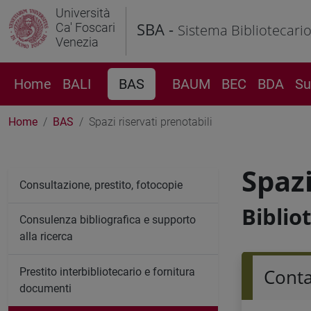
Università
SBA -
Ca' Foscari
Sistema Bibliotecari
Venezia
Home
BALI
BAS
BAUM
BEC
BDA
Su
Home
BAS
Spazi riservati prenotabili
Spazi
Consultazione, prestito, fotocopie
Biblio
Consulenza bibliografica e supporto
alla ricerca
Conta
Prestito interbibliotecario e fornitura
documenti