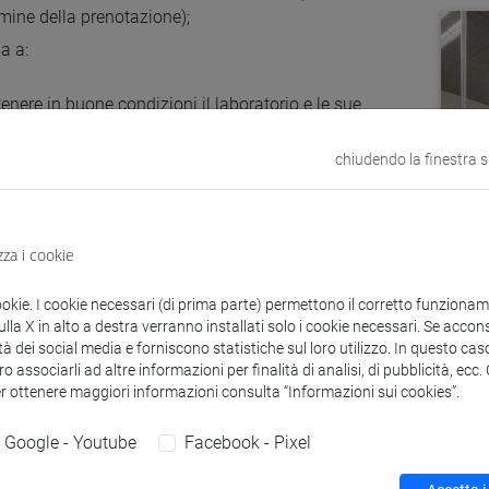
ermine della prenotazione);
a a:
nere in buone condizioni il laboratorio e le sue
zzature, restituendoli nelle condizioni in cui sono stati
egnati;
chiudendo la finestra 
dire le chiavi;
ttare i tempi di prenotazione;
lare correttamente il campo con l’elenco degli utenti
zza i cookie
tilizzeranno la sala: le informazioni in questo campo
no utilizzate a fini statistici e per verificare che non
ookie. I cookie necessari (di prima parte) permettono il corretto funzionamen
no effettuate doppie prenotazioni. Non è consentito
la X in alto a destra verranno installati solo i cookie necessari. Se accons
zzare gli Acquari se si ha una prenotazione in corso per
tà dei social media e forniscono statistiche sul loro utilizzo. In questo cas
le di lettura.
o associarli ad altre informazioni per finalità di analisi, di pubblicità, ecc
er ottenere maggiori informazioni consulta “Informazioni sui cookies”.
Google - Youtube
Facebook - Pixel