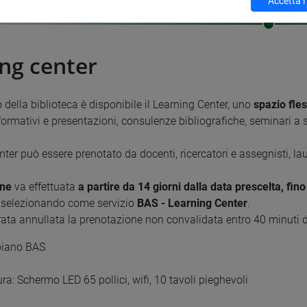
Accetta i
ng center
 della biblioteca è disponibile il Learning Center, uno
spazio fles
nformativi e presentazioni, consulenze bibliografiche, seminari a s
nter può essere prenotato da docenti, ricercatori e assegnisti, lau
one
va effettuata
a partire da 14 giorni dalla data prescelta, fi
selezionando come servizio
BAS - Learning Center
.
ata annullata la prenotazione non convalidata entro 40 minuti da
piano BAS
ra: Schermo LED 65 pollici, wifi, 10 tavoli pieghevoli