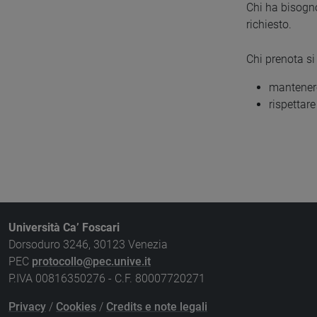
Chi ha bisogno
richiesto.
Chi prenota s
mantenere 
rispettare
Università Ca’ Foscari
Dorsoduro 3246, 30123 Venezia
PEC
protocollo@pec.unive.it
P.IVA 00816350276 - C.F. 80007720271
Privacy
/
Cookies
/
Credits e note legali