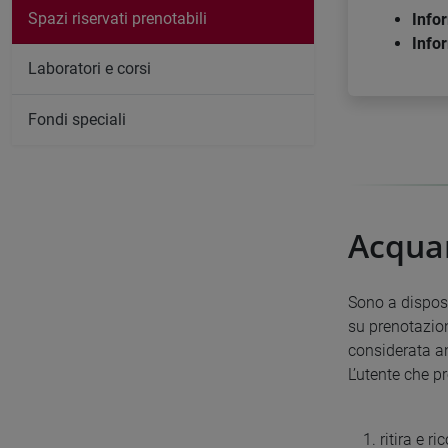
Spazi riservati prenotabili
Info
Info
Laboratori e corsi
Fondi speciali
Acqua
Sono a disposi
su prenotazion
considerata an
L’utente che p
ritira e r