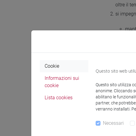
oltre il t
si impegn
mante
attre
cons
custo
rispe
compi
Cookie
Questo sito web utili
che u
Informazioni sui
saran
Questo sito utilizza c
cookie
venga
anonime. Cliccando sul
utili
abilitano le funzionali
Lista cookies
le sa
partner, che potrebber
verranno installati. P
Necessari