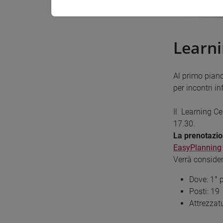
Learni
Al primo piano
per incontri i
Il Learning Ce
17.30.
La prenotazi
EasyPlanning
Verrà consider
Dove: 1° 
Posti: 19
Attrezzatu