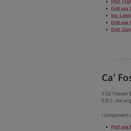
Prof. Fra
Dott.ssa 
Ing. Leon
Dott.ssa 
Dott. Dar
Ca' Fo
Il Ca' Foscari
E.R.C. che ori
I componenti 
Prof.ssa 