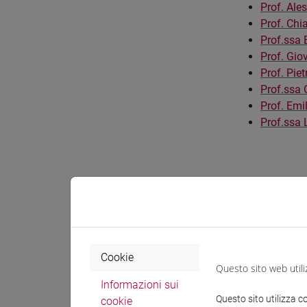
Prof. Ale
Prof. Chi
Prof.ssa 
Prof. Gio
Prof. Pie
Prof.ssa 
Prof. Emi
Prof.ssa 
Commi
Cookie
Questo sito web utili
La Commission
Informazioni sui
Questo sito utilizza c
consultive
cookie