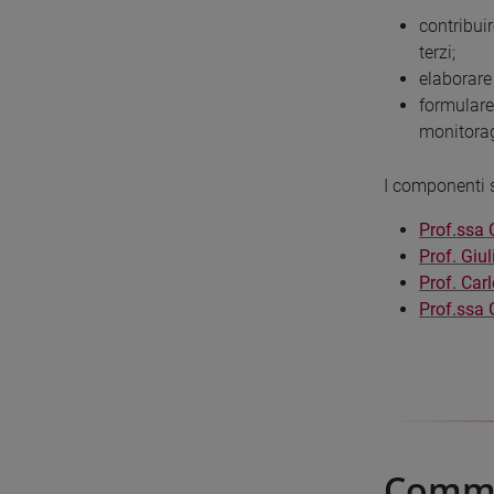
contribuir
terzi;
elaborare 
formulare
monitoragg
I componenti 
Prof.ssa 
Prof. Giu
Prof. Car
Prof.ssa 
Commis