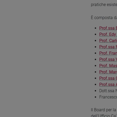
pratiche esist
È composta d
Prof.ssa 
Prof. Edy
Prof. Car
Prof.ssa 
Prof. Fra
Prof.ssa 
Prof. Mas
Prof. Mar
Prof.ssa 
Prof.ssa 
Dott.ssa 
Francesco
Il Board per l
dell’Ufficio Ca