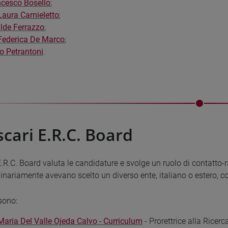
ncesco Bosello
;
Laura Carnieletto
;
ilde Ferrazzo
;
Federica De Marco
;
io Petrantoni
.
scari E.R.C. Board
 E.R.C. Board valuta le candidature e svolge un ruolo di contatto-ra
ginariamente avevano scelto un diverso ente, italiano o estero, co
sono:
Maria Del Valle Ojeda Calvo - Curriculum
- Prorettrice alla Ricer