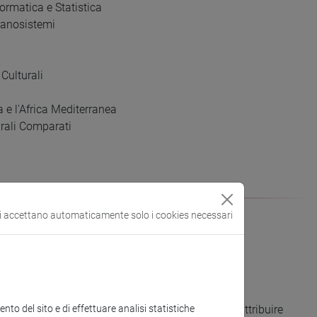
ormatica e Statistica
Nanosistemi
 Culturali
a e l'Africa Mediterranea
urali Comparati
si accettano automaticamente solo i cookies necessari
to del sito e di effettuare analisi statistiche
 in materia di etica, oltre a tutte quelle ad essa attribuire