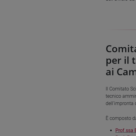
Comita
per il
ai Cam
Il Comitato Sc
tecnico ammini
dell’impronta 
È composto d
P
rof.ssa