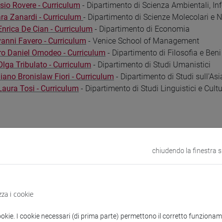
ssio Rovere - Curriculum
- Dipartimento di Scienza Ambientali, Inf
ara Zanardi - Curriculum
- Dipartimento di Scienze Molecolari e 
Enrica De Cian - Curriculum
- Dipartimento di Economia
vanni Favero - Curriculum
- Venice School of Management
tro Daniel Omodeo - Curriculum
- Dipartimento di Filosofia e Beni
Olga Tribulato - Curriculum
- Dipartimento di Studi Umanistici
liano Bronislaw Fiori - Curriculum
- Dipartimento di Studi sull'Asi
Laura Tosi - Curriculum
- Dipartimento di Studi Linguistici e Cult
chiudendo la finestra 
ssione etica
zza i cookie
e ha funzioni:
ookie. I cookie necessari (di prima parte) permettono il corretto funzionamen
, propositive, di ricerca, di indagine, di promozione e divulgazione