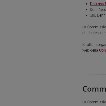
Dott.ssa 
Dott. Nic
Sig. Denn
La Commissione
studentesca e 
Struttura orga
web della
Com
Commi
La Commission