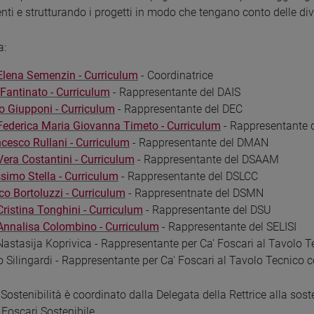
enti e strutturando i progetti in modo che tengano conto delle div
a:
Elena Semenzin - Curriculum
- Coordinatrice
 Fantinato - Curriculum
- Rappresentante del DAIS
lo Giupponi - Curriculum
- Rappresentante del DEC
Federica Maria Giovanna Timeto - Curriculum
- Rappresentante 
ncesco Rullani - Curriculum
- Rappresentante del DMAN
Vera Costantini - Curriculum
- Rappresentante del DSAAM
simo Stella - Curriculum
- Rappresentante del DSLCC
co Bortoluzzi - Curriculum
- Rappresentnate del DSMN
Cristina Tonghini - Curriculum
- Rappresentante del DSU
Annalisa Colombino - Curriculum
- Rappresentante del SELISI
Nastasija Koprivica - Rappresentante per Ca' Foscari al Tavolo
 Silingardi - Rappresentante per Ca' Foscari al Tavolo Tecnico
a Sostenibilità è coordinato dalla Delegata della Rettrice alla sos
’ Foscari Sostenibile.