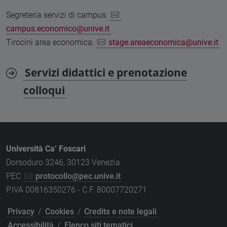
Segreteria servizi di campus:
campus.economico@unive.it
Tirocini area economica:
stage.areaeconomica@unive.it
Servizi didattici e prenotazione
colloqui
Università Ca’ Foscari
Dorsoduro 3246, 30123 Venezia
PEC
protocollo@pec.unive.it
P.IVA 00816350276 - C.F. 80007720271
Privacy
/
Cookies
/
Credits e note legali
Accessibilità
/
Elenco siti tematici