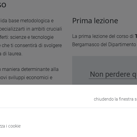
so
Prima lezione
olida base metodologica e
ecializzarti in ambiti cruciali
La prima lezione del corso di
ferti: scienze e tecnologie
Bergamasco del Dipartimento d
che ti consentirà di svolgere
 di laurea.
in maniera determinante alla
Non perdere qu
uovi sviluppi economici e
urale
che ha cambiato la
chiudendo la finestra 
all’e-commerce, ai social
re a sviluppare numerose
abilità
oneggiare abilità di
zza i cookie
tà sono trasversali e non
ura professionale