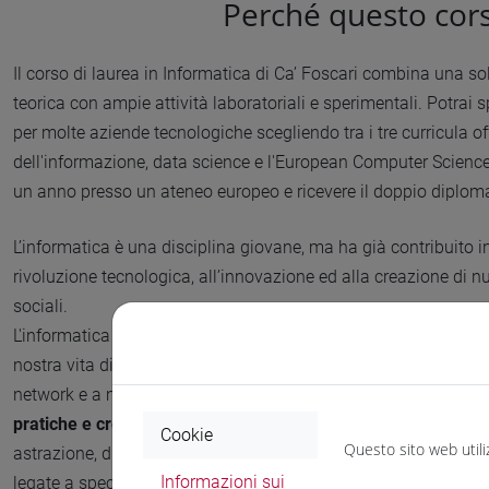
Perché questo cor
Il corso di laurea in Informatica di Ca’ Foscari combina una s
teorica con ampie attività laboratoriali e sperimentali. Potrai sp
per molte aziende tecnologiche scegliendo tra i tre curricula of
dell'informazione, data science e l'European Computer Science 
un anno presso un ateneo europeo e ricevere il doppio diploma
L’informatica è una disciplina giovane, ma ha già contribuito 
rivoluzione tecnologica, all’innovazione ed alla creazione di n
sociali.
L'informatica è al centro di una vera e propria
rivoluzione cult
nostra vita di tutti i giorni, basti pensare ai motori di ricerca, 
network e a molto altro ancora. Questa disciplina aiuta inolt
pratiche e creative
, dato che ogni buon informatico deve padr
Cookie
Questo sito web utili
astrazione, di modellazione e di problem solving. Queste abili
Informazioni sui
legate a specifiche tecnologie, rendendo l’informatico una fig