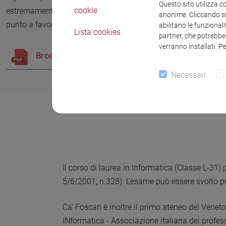
Questo sito utilizza c
cookie
estremamente duttile ed ambita. In effetti le
elevate prospetti
anonime. Cliccando sul
punto a favore dell’informatica, che ha un tasso di occupabili
abilitano le funzionali
Lista cookies
partner, che potrebber
verranno installati. P
Brochure del corso di laurea in Informatica
Necessari
Il corso di laurea in Informatica (Classe L-31) p
5/6/2001, n.328). L’esame può essere svolto pr
Ca’ Foscari è inoltre il primo ateneo del Veneto
INformatica - Associazione italiana dei professo