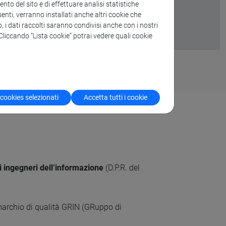
to del sito e di effettuare analisi statistiche
enti, verranno installati anche altri cookie che
o, i dati raccolti saranno condivisi anche con i nostri
. Cliccando “Lista cookie” potrai vedere quali cookie
 cookies selezionati
Accetta tutti i cookie
i ingegneri dell’informazione
(D.P.R. del
 marchio di qualità GRIN (GRuppo di