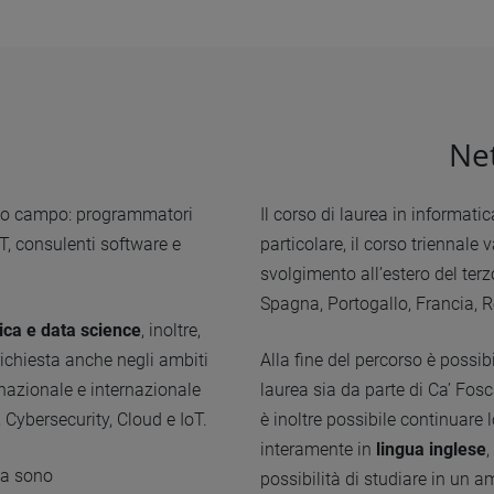
Ne
esto campo: programmatori
Il corso di laurea in informat
IT, consulenti software e
particolare, il corso triennale 
svolgimento all’estero del ter
Spagna, Portogallo, Francia, 
ica e data science
, inoltre,
 richiesta anche negli ambiti
Alla fine del percorso è possib
o nazionale e internazionale
laurea sia da parte di Ca’ Fosc
, Cybersecurity, Cloud e IoT.
è inoltre possibile continuare 
interamente in
lingua inglese
,
ca sono
possibilità di studiare in un a