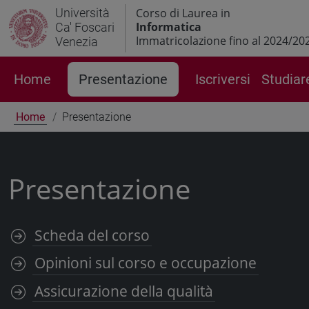
Università
Corso di Laurea in
Informatica
Ca' Foscari
Immatricolazione fino al 2024/20
Venezia
Home
Presentazione
Iscriversi
Studiar
Home
Presentazione
Presentazione
Scheda del corso
Opinioni sul corso e occupazione
Assicurazione della qualità