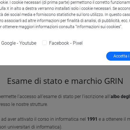
ookie. I cookie necessari (di prima parte) permettono il corretto funzionamen
ve professionali
sono un altro
la X in alto a destra verranno installati solo i cookie necessari. Se accons
tà molto elevato.
tà dei social media e forniscono statistiche sul loro utilizzo. In questo cas
o associarli ad altre informazioni per finalità di analisi, di pubblicità, ecc
er ottenere maggiori informazioni consulta “Informazioni sui cookies”.
3 MB
Google - Youtube
Facebook - Pixel
Accetta i
Esame di stato e marchio GRIN
ermette l’accesso all’esame di stato per l’iscrizione all’
albo degl
esso le nostre strutture.
 ad aver attivato il corso in informatica nel
1991
e a ottenere il
ri universitari di informatica).