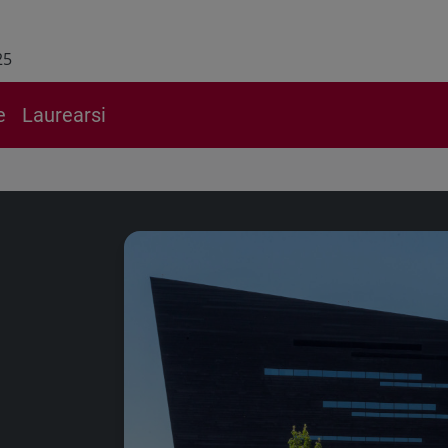
25
e
Laurearsi