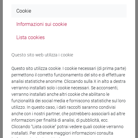
Cookie
Tesi:
elaborato avente carattere di originalità,
documentazione e approfondimento scientifico
Informazioni sui cookie
esauriente su un argomento nell’ambito delle
Lista cookies
Biotecnologie industriali. L’argomento della tesi è
concordato con il relatore; l’internato di tesi può essere
Questo sito web utilizza i cookie
svolto sia presso l’Università Ca’ Foscari che presso
strutture esterne, universitarie e non, ma sempre sotto
Questo sito utilizza cookie. I cookie necessari (di prima parte)
la responsabilità di un relatore.
permettono il corretto funzionamento del sito e di effettuare
Internato di tesi:
periodo di preparazione della tesi.
analisi statistiche anonime. Cliccando sulla X in alto a destra
verranno installati solo i cookie necessari. Se acconsenti,
Relatore:
docente del corso di studio, scelto in
verranno installati anche altri cookie che abilitano le
autonomia dallo studente, che ha la funzione di seguire
funzionalità dei social media e forniscono statistiche sul loro
lo studente lungo il periodo di svolgimento della tesi;
utilizzo. In questo caso, i dati raccolti saranno condivisi
anche con i nostri partner, che potrebbero associarli ad altre
approva il contenuto dell’elaborato ed esprime una
informazioni per finalità di analisi, di pubblicità, ecc.
valutazione sulla capacità dello studente di svolgere il
Cliccando “Lista cookie” potrai vedere quali cookie verranno
lavoro di tesi assegnato.
installati. Per ottenere maggiori informazioni consulta