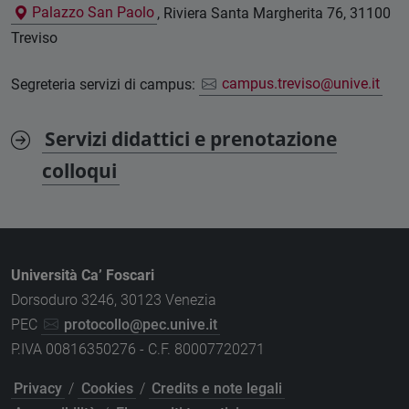
Palazzo San Paolo
, Riviera Santa Margherita 76, 31100
Treviso
Segreteria servizi di campus:
campus.treviso@unive.it
Servizi didattici e prenotazione
colloqui
Università Ca’ Foscari
Dorsoduro 3246, 30123 Venezia
PEC
protocollo@pec.unive.it
P.IVA 00816350276 - C.F. 80007720271
Privacy
/
Cookies
/
Credits e note legali