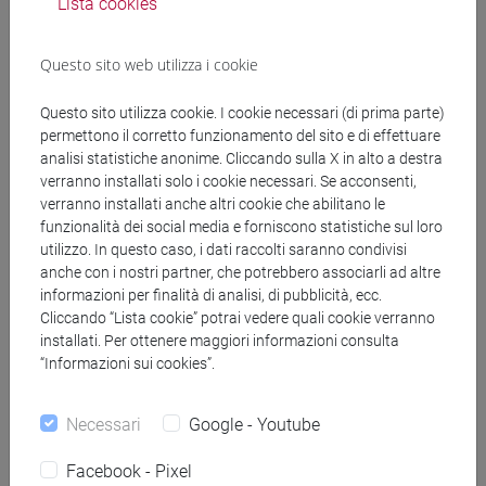
Lista cookies
Termini annuali per la presentazione
della domanda di laurea
Questo sito web utilizza i cookie
1-10 aprile
per la sessione estiva;
Questo sito utilizza cookie. I cookie necessari (di prima parte)
permettono il corretto funzionamento del sito e di effettuare
1-10 settembre
per la sessione autunnale;
analisi statistiche anonime. Cliccando sulla X in alto a destra
verranno installati solo i cookie necessari. Se acconsenti,
1-10 dicembre
per la sessione straordinaria;
verranno installati anche altri cookie che abilitano le
funzionalità dei social media e forniscono statistiche sul loro
4-11 gennaio
, finestra con mora di
100 euro
per la
utilizzo. In questo caso, i dati raccolti saranno condivisi
sessione straordinaria.
anche con i nostri partner, che potrebbero associarli ad altre
informazioni per finalità di analisi, di pubblicità, ecc.
Cliccando “Lista cookie” potrai vedere quali cookie verranno
Prova finale: scadenze,
installati. Per ottenere maggiori informazioni consulta
“Informazioni sui cookies”.
ammissione e modalità
Necessari
Google - Youtube
Facebook - Pixel