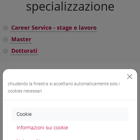
specializzazione
Career Service - stage e lavoro
Master
Dottorati
chiudendo la finestra si accettano automaticamente solo i
cookies necessari
Prova finale
Cookie
Procedura di Ateneo
Informazioni sui cookie