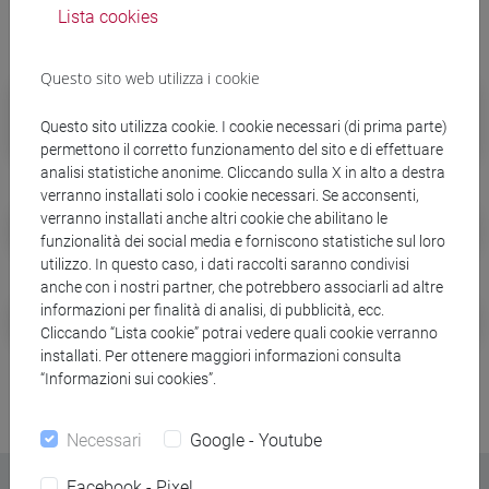
In evidenza
Lista cookies
Questo sito web utilizza i cookie
Student Health Center
Questo sito utilizza cookie. I cookie necessari (di prima parte)
Assistenza sanitaria per fuori sede
permettono il corretto funzionamento del sito e di effettuare
analisi statistiche anonime. Cliccando sulla X in alto a destra
verranno installati solo i cookie necessari. Se acconsenti,
Accesso alla rete wifi
verranno installati anche altri cookie che abilitano le
funzionalità dei social media e forniscono statistiche sul loro
utilizzo. In questo caso, i dati raccolti saranno condivisi
anche con i nostri partner, che potrebbero associarli ad altre
Bandi di collaborazioni studentesche
informazioni per finalità di analisi, di pubblicità, ecc.
Cliccando “Lista cookie” potrai vedere quali cookie verranno
installati. Per ottenere maggiori informazioni consulta
“Informazioni sui cookies”.
Necessari
Google - Youtube
Facebook - Pixel