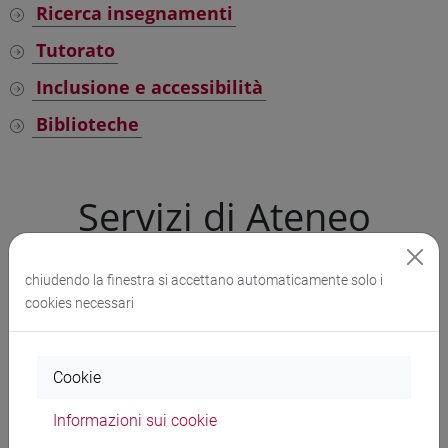
Ricerca insegnamenti
Tutorato
Inclusione e accessibilità
Biblioteche
Servizi di Ateneo
chiudendo la finestra si accettano automaticamente solo i
Future matricole
cookies necessari
Studenti iscritti
Laureati e alumni
Cookie
Informazioni sui cookie