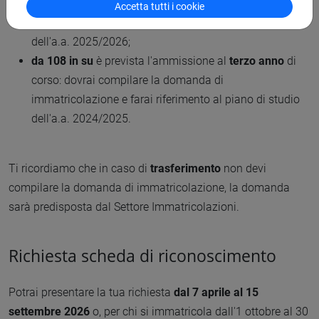
anno
di corso: dovrai compilare la domanda di
Accetta tutti i cookie
immatricolazione e farai riferimento al piano di studio
dell'a.a. 2025/2026;
da 108 in su
è prevista l'ammissione al
terzo
anno
di
corso: dovrai compilare la domanda di
immatricolazione e
farai riferimento al piano di studio
dell'a.a. 2024/2025.
Ti ricordiamo che in caso di
trasferimento
non devi
compilare la domanda di immatricolazione, la domanda
sarà predisposta dal Settore Immatricolazioni.
Richiesta scheda di riconoscimento
Potrai presentare la tua richiesta
dal 7 aprile al 15
settembre 2026
o, per chi si immatricola dall'1 ottobre al 30