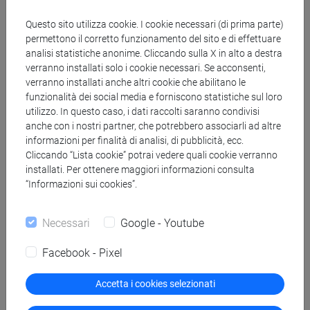
carriera universitaria non conclusa a seguito di ritiro o
Questo sito utilizza cookie. I cookie necessari (di prima parte)
decadenza;
permettono il corretto funzionamento del sito e di effettuare
corsi singoli;
analisi statistiche anonime. Cliccando sulla X in alto a destra
stage/tirocinio/attività lavorativa;
verranno installati solo i cookie necessari. Se acconsenti,
contemporanea iscrizione
.
verranno installati anche altri cookie che abilitano le
funzionalità dei social media e forniscono statistiche sul loro
utilizzo. In questo caso, i dati raccolti saranno condivisi
Anno di immatricolazione
anche con i nostri partner, che potrebbero associarli ad altre
informazioni per finalità di analisi, di pubblicità, ecc.
Cliccando “Lista cookie” potrai vedere quali cookie verranno
L’anno di iscrizione verrà determinato sulla base del numero
installati. Per ottenere maggiori informazioni consulta
di crediti riconosciuti:
“Informazioni sui cookies”.
fino a 47 CFU
, è prevista l'ammissione al
primo anno
di
Necessari
Google - Youtube
corso: dovrai compilare la domanda di
Facebook - Pixel
immatricolazione e farai riferimento al piano di studio
dell'a.a. 2026/2027;
Accetta i cookies selezionati
da 48 a 107 CFU
, è prevista l'ammissione al
secondo