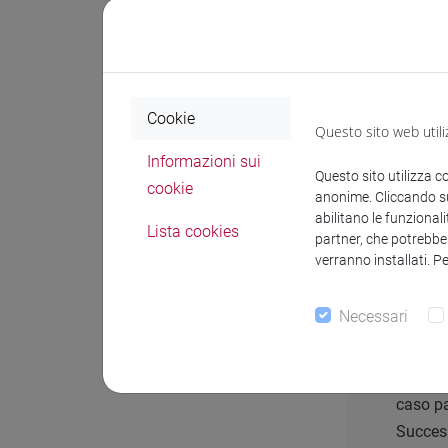
Gli esa
Cookie
Questo sito web utili
Informazioni sui
Questo sito utilizza c
cookie
anonime. Cliccando sul
abilitano le funzionali
Semest
Lista cookies
partner, che potrebber
verranno installati. P
Necessari
Puoi is
Il pacc
caso pa
Success