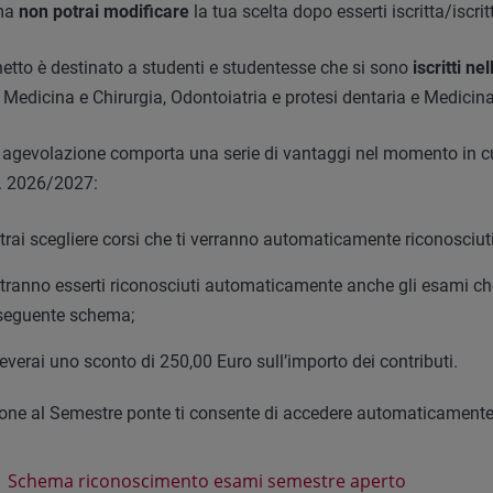
ma
non potrai modificare
la tua scelta dopo esserti iscritta/iscri
hetto è destinato a studenti e studentesse che si sono
iscritti n
i Medicina e Chirurgia, Odontoiatria e protesi dentaria e Medicina
agevolazione comporta una serie di vantaggi nel momento in cui 
a. 2026/2027:
trai scegliere corsi che ti verranno automaticamente riconosciuti
tranno esserti riconosciuti automaticamente anche gli esami ch
 seguente schema;
ceverai uno sconto di 250,00 Euro sull’importo dei contributi.
zione al Semestre ponte ti consente di accedere automaticament
Schema riconoscimento esami semestre aperto