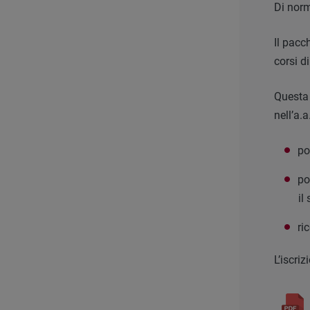
Di nor
Il pacc
corsi d
Questa 
nell’a.
po
po
il
ri
L’iscri