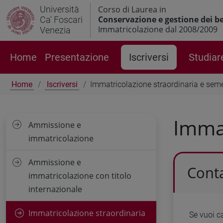
Università
Corso di Laurea in
Conservazione e gestione dei ben
Ca' Foscari
Immatricolazione dal 2008/2009
Venezia
Home
Presentazione
Iscriversi
Studiar
Home
Iscriversi
Immatricolazione straordinaria e sem
Immat
Ammissione e
immatricolazione
Ammissione e
Conta
immatricolazione con titolo
internazionale
Immatricolazione straordinaria
Se vuoi ca