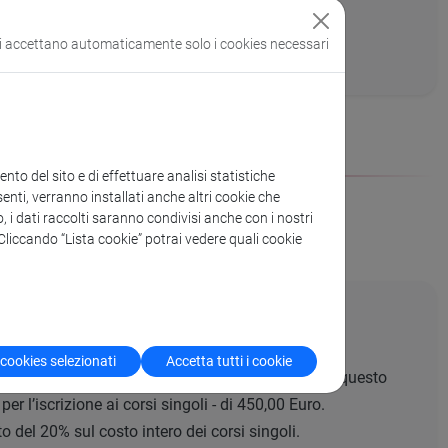
erti riconosciuti.
si accettano automaticamente solo i cookies necessari
to del sito e di effettuare analisi statistiche
enti, verranno installati anche altri cookie che
o, i dati raccolti saranno condivisi anche con i nostri
 singoli
. Cliccando “Lista cookie” potrai vedere quali cookie
 cookies selezionati
Accetta tutti i cookie
singoli corsi per un totale (minimo) di 18 CFU
: in questo
r l’iscrizione ai corsi singoli - di 450,00 Euro.
 del 20% sul costo intero dei corsi singoli.