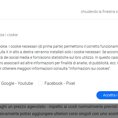
mi che hai sostenuto e superato nel semestre aperto potranno ess
chiudendo la finestra 
zza i cookie
ookie. I cookie necessari (di prima parte) permettono il corretto funzionamen
la X in alto a destra verranno installati solo i cookie necessari. Se accons
tà dei social media e forniscono statistiche sul loro utilizzo. In questo cas
re ponte con iscrizione a corsi
o associarli ad altre informazioni per finalità di analisi, di pubblicità, ecc
er ottenere maggiori informazioni consulta “Informazioni sui cookies”.
Google - Youtube
Facebook - Pixel
criverti al semestre ponte dall'
1 febbraio al 31 agosto 2026
.
Accetta i
hetto “semestre ponte” consiste nella possibilità di
iscriversi ai 
ghi un prezzo agevolato - rispetto ai costi normalmente previsti pe
ivamente potrai aggiungere ulteriori corsi singoli con uno sconto