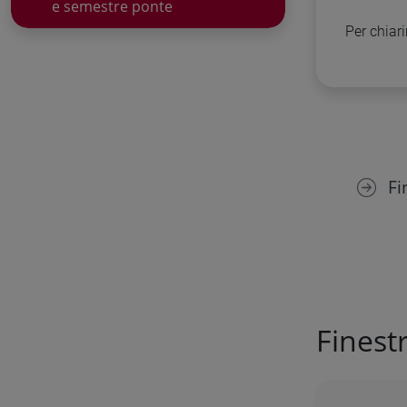
e semestre ponte
Per chiar
Fi
Finest