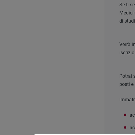
Se ti s
Medicin
di stud
Verrà i
iscrizi
Potrai 
posti e
Immatri
ac
ri