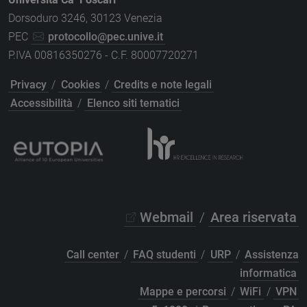
Dorsoduro 3246, 30123 Venezia
PEC
protocollo@pec.unive.it
P.IVA 00816350276 - C.F. 80007720271
Privacy
/
Cookies
/
Credits e note legali
Accessibilità
/
Elenco siti tematici
Webmail
/
Area riservata
Call center
/
FAQ studenti
/
URP
/
Assistenza
informatica
Mappe e percorsi
/
WiFi
/
VPN