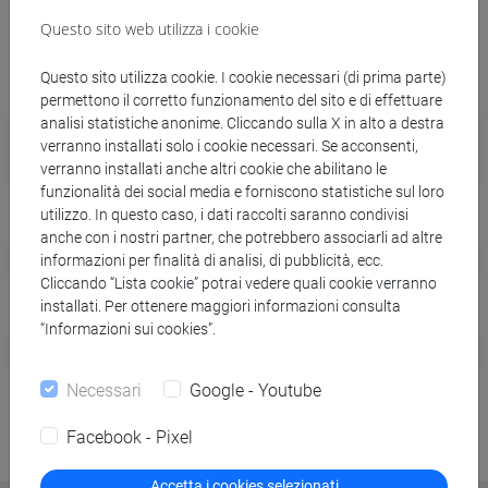
In evidenza
Questo sito web utilizza i cookie
Questo sito utilizza cookie. I cookie necessari (di prima parte)
permettono il corretto funzionamento del sito e di effettuare
Student Health Center
analisi statistiche anonime. Cliccando sulla X in alto a destra
verranno installati solo i cookie necessari. Se acconsenti,
Assistenza sanitaria per fuori sede
verranno installati anche altri cookie che abilitano le
funzionalità dei social media e forniscono statistiche sul loro
utilizzo. In questo caso, i dati raccolti saranno condivisi
anche con i nostri partner, che potrebbero associarli ad altre
Accesso alla rete wifi
informazioni per finalità di analisi, di pubblicità, ecc.
Cliccando “Lista cookie” potrai vedere quali cookie verranno
installati. Per ottenere maggiori informazioni consulta
“Informazioni sui cookies”.
Bandi di collaborazioni studentesche
Necessari
Google - Youtube
Facebook - Pixel
Accetta i cookies selezionati