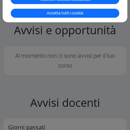
Accetta tutti i cookie
Avvisi e opportunità
Al momento non ci sono avvisi per il tuo
corso
Avvisi docenti
Giorni passati