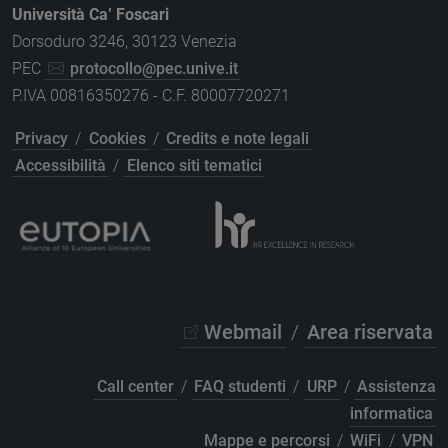
Università Ca’ Foscari
Dorsoduro 3246, 30123 Venezia
PEC
protocollo@pec.unive.it
P.IVA 00816350276 - C.F. 80007720271
Privacy
/
Cookies
/
Credits e note legali
Accessibilità
/
Elenco siti tematici
Webmail
/
Area riservata
Call center
/
FAQ studenti
/
URP
/
Assistenza
informatica
Mappe e percorsi
/
WiFi
/
VPN