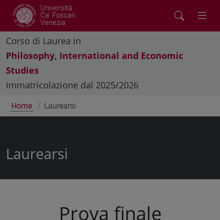
Università
Ca' Foscari
Venezia
Corso di Laurea in
Philosophy, International and Economic
Studies
Immatricolazione dal 2025/2026
Home
Laurearsi
Laurearsi
Prova finale