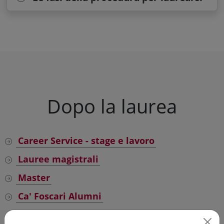
Dopo la laurea
Career Service - stage e lavoro
Lauree magistrali
Master
Ca' Foscari Alumni