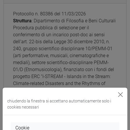
Protocollo n. 80386 del 11/03/2026
Struttura
: Dipartimento di Filosofia e Beni Culturali
Procedura pubblica di selezione per il
conferimento di un incarico post-doc ai sensi
dell’art. 22-bis della Legge 30 dicembre 2010, n.
240, gruppo scientifico disciplinare 10/PEMM-01
(arti performative, musicali, cinematografiche e
mediali), settore scientifico-disciplinare PEMM-
01/D (Etnomusicologia), finanziato con i fondi del
progetto ERC “I-STREAM - Islands in the Stream:
Climate-related Disasters and the Rhythms of
Caribbean Music”, CUP H73C24000770002, PI
prof. Ofer Gazit, presso il Dipartimento di Filosofia
chiudendo la finestra si accettano automaticamente solo i
e Beni Culturali
cookies necessari
Bando e allegati
[80386/2026]
Cookie