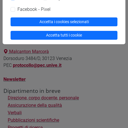
Facebook - Pixel
Accetta i cookies selezionati
Dipartimento di Filosofia e Beni Culturali
Accetta tutti i cookie
Malcanton Marcorà
Dorsoduro 3484/D, 30123 Venezia
PEC
protocollo@pec.unive.it
Newsletter
Dipartimento in breve
Direzione, corpo docente, personale
Assicurazione della qualità
Verbali
Pubblicazioni scientifiche
Progetti di ricerca