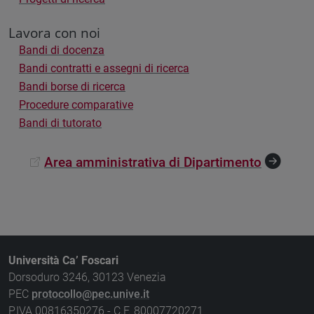
Lavora con noi
Bandi di docenza
Bandi contratti e assegni di ricerca
Bandi borse di ricerca
Procedure comparative
Bandi di tutorato
Area amministrativa di Dipartimento
Università Ca’ Foscari
Dorsoduro 3246, 30123 Venezia
PEC
protocollo@pec.unive.it
P.IVA 00816350276 - C.F. 80007720271