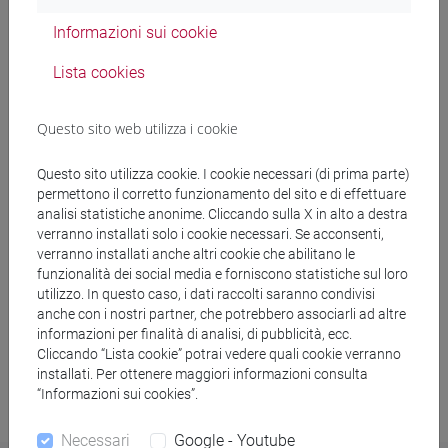
Informazioni sui cookie
Lista cookies
Pubblicazioni scientifiche
Questo sito web utilizza i cookie
Progetti di ricerca
Questo sito utilizza cookie. I cookie necessari (di prima parte)
Bandi contratti e assegni di ricerca
permettono il corretto funzionamento del sito e di effettuare
analisi statistiche anonime. Cliccando sulla X in alto a destra
Bandi borse di ricerca
verranno installati solo i cookie necessari. Se acconsenti,
verranno installati anche altri cookie che abilitano le
funzionalità dei social media e forniscono statistiche sul loro
Bandi incarichi di ricerca
utilizzo. In questo caso, i dati raccolti saranno condivisi
anche con i nostri partner, che potrebbero associarli ad altre
Bandi incarichi post-doc
informazioni per finalità di analisi, di pubblicità, ecc.
Cliccando “Lista cookie” potrai vedere quali cookie verranno
installati. Per ottenere maggiori informazioni consulta
“Informazioni sui cookies”.
Necessari
Google - Youtube