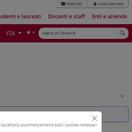
Webmail
Area riservata
udenti e laureati
Docenti e staff
Enti e aziende
ITA
si accettano automaticamente solo i cookies necessari