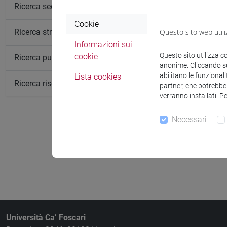
Insegnamen
Ricerca sedi
Cookie
STORIA DEL
Ricerca strutture
Questo sito web utili
Informazioni sui
STORIA DEL
Questo sito utilizza c
cookie
Ricerca pubblicazioni
anonime. Cliccando sul
STORIA DEL
abilitano le funzionali
Lista cookies
Ricerca risorse bibliografiche
partner, che potrebber
STORIA DEL
verranno installati. P
STORIA DEL
Necessari
STORIA DEL
STORIA DEL
Università Ca’ Foscari