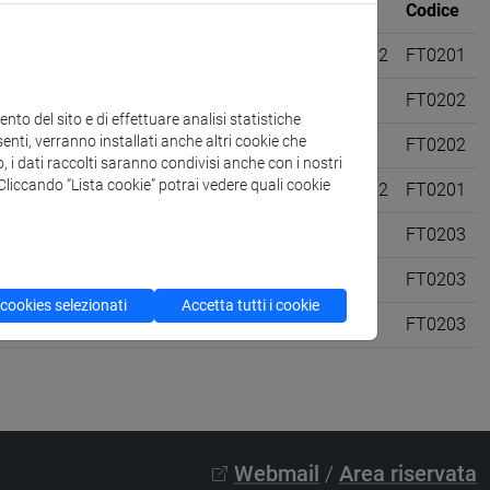
Sede
CFU
Codice
delle attività culturali [FT1]
VENEZIA
6 su 12
FT0201
VENEZIA
6
FT0202
to del sito e di effettuare analisi statistiche
enti, verranno installati anche altri cookie che
VENEZIA
6
FT0202
o, i dati raccolti saranno condivisi anche con i nostri
. Cliccando “Lista cookie” potrai vedere quali cookie
 delle attività culturali [FT1]
VENEZIA
6 su 12
FT0201
VENEZIA
6
FT0203
VENEZIA
6
FT0203
 cookies selezionati
Accetta tutti i cookie
VENEZIA
6
FT0203
Webmail
/
Area riservata