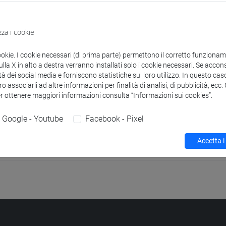
to
 VICINO ORIENTE ANTICO I
-
conservazione e gestione dei beni e 
zza i cookie
 VICINO ORIENTE ANTICO I
-
lettere [FTR3]
ookie. I cookie necessari (di prima parte) permettono il corretto funzionamen
la X in alto a destra verranno installati solo i cookie necessari. Se accons
 VICINO ORIENTE ANTICO I
-
storia [FTR5]
tà dei social media e forniscono statistiche sul loro utilizzo. In questo cas
o associarli ad altre informazioni per finalità di analisi, di pubblicità, ecc
 VICINO ORIENTE ANTICO II
-
conservazione e gestione dei beni e
er ottenere maggiori informazioni consulta “Informazioni sui cookies”.
 VICINO ORIENTE ANTICO II
-
lettere [FTR3]
Google - Youtube
Facebook - Pixel
 VICINO ORIENTE ANTICO II
-
storia [FT5]
Accetta i
 VICINO ORIENTE ANTICO II
-
storia [FTR5]