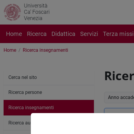
Università
Ca' Foscari
Venezia
Home
Ricerca
Didattica
Servizi
Terza miss
Home
Ricerca insegnamenti
Rice
Cerca nel sito
Ricerca persone
Anno accade
Ricerca insegnamenti
Ricerc
Ricerca aule