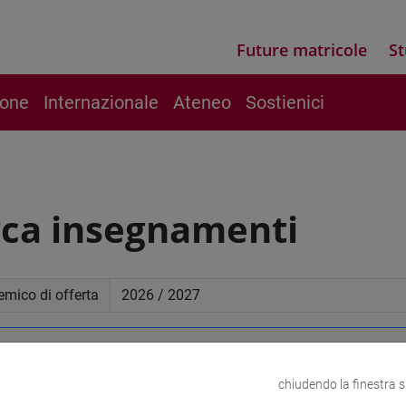
Future matricole
St
ione
Internazionale
Ateneo
Sostienici
rca insegnamenti
mico di offerta
a avanzata
chiudendo la finestra 