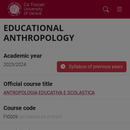
Ca' Foscari
University
of Venice
EDUCATIONAL
ANTHROPOLOGY
Academic year
2023/2024
Syllabus of previous years
Official course title
ANTROPOLOGIA EDUCATIVA E SCOLASTICA
Course code
FI0009
(AF:549934 AR:313737)