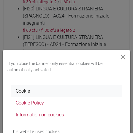
fi 30 cfu allegato 2
/
fi 60 cfu
[FI20] LINGUA E CULTURA STRANIERA
(SPAGNOLO) - AC24 - Formazione iniziale
insegnanti
fi 60 cfu
/
fi 30 cfu allegato 2
[FI21] LINGUA E CULTURA STRANIERA
(TEDESCO) - AD24 - Formazione iniziale
insegnanti
fi 60 cfu
/
fi 30 cfu allegato 2
If you close the banner, only essential cookies will be
[FI22] LINGUE E CULTURE STRANIERE NEGLI
automatically activated
ISTITUTI DI ISTRUZIONE DI II GRADO (RUSSO)
- AE24 - Formazione iniziale insegnanti
fi 60 cfu
/
fi 30 cfu allegato 2
Cookie
[FI23] LINGUA E CULTURA STRANIERA
(CINESE) - AI24 - Formazione iniziale
Cookie Policy
insegnanti
Information on cookies
fi 60 cfu
/
fi 30 cfu allegato 2
[FI24] LINGUE E CULTURE STRANIERE NEGLI
ISTITUTI DI ISTRUZIONE DI II GRADO
This website uses cookies