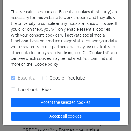
(GIAPPONESE) - AJ24 - Formazione iniziale
insegnanti
This website uses cookies. Essential cookies (first party) are
necessary for this website to work properly and they allow
fi 60 cfu
/
fi 30 cfu allegato 2
the University to compile anonymous statistics on its use. If
[FI25] LINGUE E CULTURE STRANIERE NEGLI
you click on the X, you will only enable essential cookies.
ISTITUTI DI ISTRUZIONE DI II GRADO
With your consent, cookies will activate social media
(PORTOGHESE) - AN24 - Formazione iniziale
functionalities and produce usage statistics, and your data
insegnanti
will be shared with our partners that may associate it with
other data for analysis, advertising, ect. On “Cookie list” you
fi 60 cfu
/
fi 30 cfu allegato 2
can see which cookies may be installed. You can find out
[FI26] LINGUA E CULTURA STRANIERA
more on the “Cookie policy”.
(EBRAICO) - AK24 - Formazione iniziale
insegnanti
Essential
Google - Youtube
fi 60 cfu
/
fi 30 cfu allegato 2
[FI27] LINGUA E CULTURA STRANIERA
Facebook - Pixel
(ARABO) - AL24 - Formazione iniziale
insegnanti
Accept the selected cookies
fi 60 cfu
/
fi 30 cfu allegato 2
[FI28] LINGUE E CULTURE STRANIERE NEGLI
Accept all cookies
ISTITUTI DI ISTRUZIONE DI II GRADO (NEO-
GRECO) - AM24 - Formazione iniziale