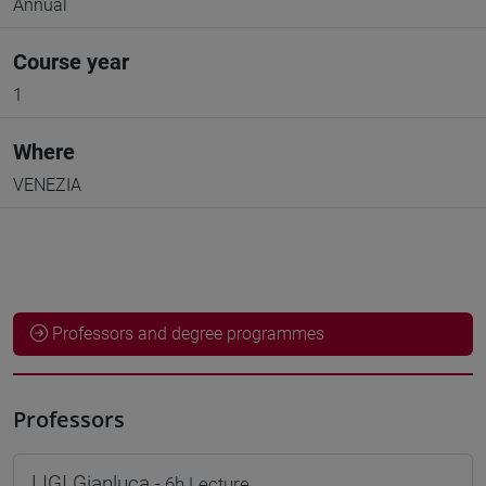
Annual
Course year
1
Where
VENEZIA
Professors and degree programmes
Professors
LIGI Gianluca
- 6h Lecture