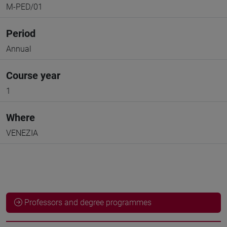
M-PED/01
Period
Annual
Course year
1
Where
VENEZIA
Professors and degree programmes