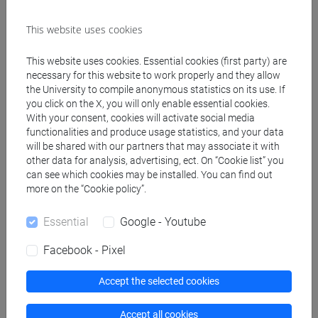
insegnanti
fi 30 cfu allegato 2
This website uses cookies
[FI24] LINGUE E CULTURE STRANIERE NEGLI
ISTITUTI DI ISTRUZIONE DI II GRADO
This website uses cookies. Essential cookies (first party) are
(GIAPPONESE) - AJ24 - Formazione iniziale
necessary for this website to work properly and they allow
the University to compile anonymous statistics on its use. If
insegnanti
you click on the X, you will only enable essential cookies.
fi 30 cfu allegato 2
With your consent, cookies will activate social media
[FI25] LINGUE E CULTURE STRANIERE NEGLI
functionalities and produce usage statistics, and your data
ISTITUTI DI ISTRUZIONE DI II GRADO
will be shared with our partners that may associate it with
(PORTOGHESE) - AN24 - Formazione iniziale
other data for analysis, advertising, ect. On “Cookie list” you
can see which cookies may be installed. You can find out
insegnanti
more on the “Cookie policy”.
fi 30 cfu allegato 2
[FI26] LINGUA E CULTURA STRANIERA
Essential
Google - Youtube
(EBRAICO) - AK24 - Formazione iniziale
insegnanti
Facebook - Pixel
fi 30 cfu allegato 2
[FI27] LINGUA E CULTURA STRANIERA
Accept the selected cookies
(ARABO) - AL24 - Formazione iniziale
insegnanti
Accept all cookies