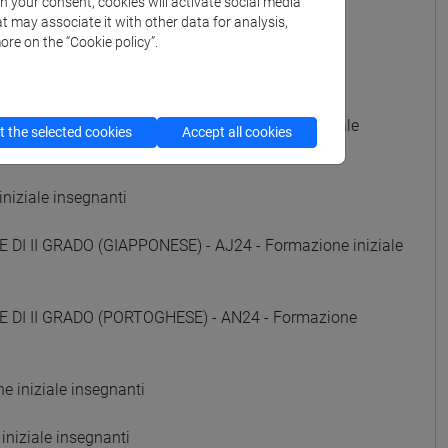
th your consent, cookies will activate social media
t may associate it with other data for analysis,
e iniziale insegnanti
ore on the “Cookie policy”.
 iniziale insegnanti
DI II GRADO (RUSSO) - AE24 - Formazione iniziale
 the selected cookies
Accept all cookies
niziale insegnanti
DI II GRADO (GIAPPONESE) - AJ24 - Formazione iniziale
E DI II GRADO (PORTOGHESE) - AN24 - Formazione
 iniziale insegnanti
niziale insegnanti