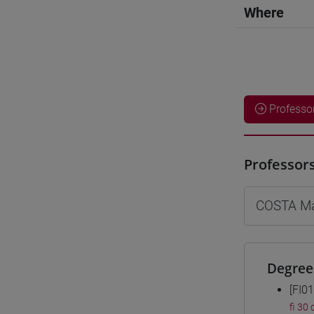
Where
Professo
Professor
COSTA Ma
Degree
[FI0
fi 30 