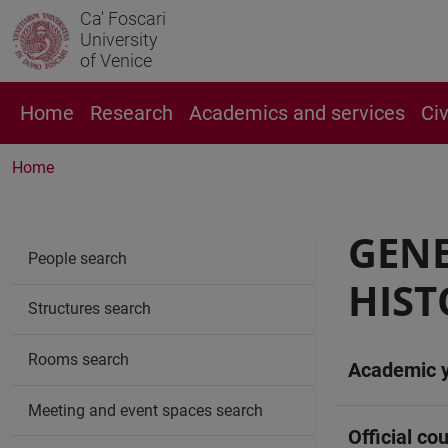
Ca' Foscari
University
of Venice
Home
Research
Academics and services
Ci
Home
GENE
People search
HIST
Structures search
Rooms search
Academic 
Meeting and event spaces search
Official cou