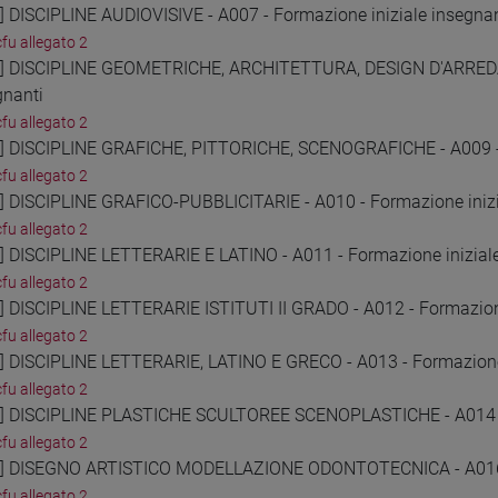
2] DISCIPLINE AUDIOVISIVE - A007 - Formazione iniziale insegnan
cfu allegato 2
3] DISCIPLINE GEOMETRICHE, ARCHITETTURA, DESIGN D'ARRED
gnanti
cfu allegato 2
4] DISCIPLINE GRAFICHE, PITTORICHE, SCENOGRAFICHE - A009 - 
cfu allegato 2
5] DISCIPLINE GRAFICO-PUBBLICITARIE - A010 - Formazione inizi
cfu allegato 2
6] DISCIPLINE LETTERARIE E LATINO - A011 - Formazione inizial
cfu allegato 2
7] DISCIPLINE LETTERARIE ISTITUTI II GRADO - A012 - Formazione
cfu allegato 2
8] DISCIPLINE LETTERARIE, LATINO E GRECO - A013 - Formazione 
cfu allegato 2
9] DISCIPLINE PLASTICHE SCULTOREE SCENOPLASTICHE - A014 - 
cfu allegato 2
0] DISEGNO ARTISTICO MODELLAZIONE ODONTOTECNICA - A016 - 
cfu allegato 2