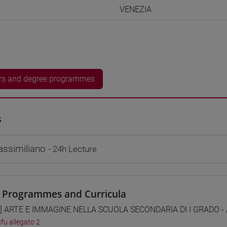
VENEZIA
rs and degree programmes
s
ssimiliano
- 24h Lecture
 Programmes and Curricula
1] ARTE E IMMAGINE NELLA SCUOLA SECONDARIA DI I GRADO - A0
cfu allegato 2