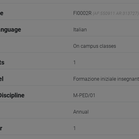
de
FI0002R
(AF:550911 AR:313727)
anguage
Italian
On campus classes
ts
1
el
Formazione iniziale insegnant
iscipline
M-PED/01
Annual
r
1