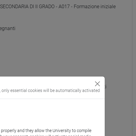
SECONDARIA DI II GRADO - A017 - Formazione iniziale
egnanti
 GRADO - A022 - Formazione iniziale insegnanti
, only essential cookies will be automatically activated
OTTI) - A023 - Formazione iniziale insegnanti
e iniziale insegnanti
iniziale insegnanti
k properly and they allow the University to compile