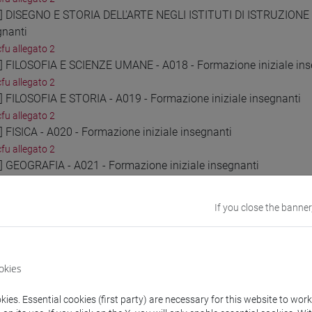
1] DISEGNO E STORIA DELL'ARTE NEGLI ISTITUTI DI ISTRUZIONE 
gnanti
cfu allegato 2
2] FILOSOFIA E SCIENZE UMANE - A018 - Formazione iniziale ins
cfu allegato 2
3] FILOSOFIA E STORIA - A019 - Formazione iniziale insegnanti
cfu allegato 2
] FISICA - A020 - Formazione iniziale insegnanti
cfu allegato 2
5] GEOGRAFIA - A021 - Formazione iniziale insegnanti
cfu allegato 2
6] ITALIANO, STORIA, GEOGRAFIA NELLA SCUOLA SECONDARIA DI I
If you close the banner
cfu allegato 2
7] LINGUA ITALIANA PER DISCENTI DI LINGUA STRANIERA (ALLOGL
cfu allegato 2
8] LINGUA E CULTURA STRANIERA (FRANCESE) - AA24 - Formazion
okies
cfu allegato 2
9] LINGUA E CULTURA STRANIERA (INGLESE) - AB24 - Formazione 
ies. Essential cookies (first party) are necessary for this website to wor