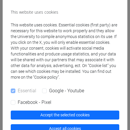
insegnanti
fi 30 cfu allegato 2
This website uses cookies
[FI24] LINGUE E CULTURE STRANIERE NEGLI
ISTITUTI DI ISTRUZIONE DI II GRADO
This website uses cookies. Essential cookies (first party) are
(GIAPPONESE) - AJ24 - Formazione iniziale
necessary for this website to work properly and they allow
the University to compile anonymous statistics on its use. If
insegnanti
you click on the X, you will only enable essential cookies.
fi 30 cfu allegato 2
With your consent, cookies will activate social media
[FI25] LINGUE E CULTURE STRANIERE NEGLI
functionalities and produce usage statistics, and your data
ISTITUTI DI ISTRUZIONE DI II GRADO
will be shared with our partners that may associate it with
(PORTOGHESE) - AN24 - Formazione iniziale
other data for analysis, advertising, ect. On “Cookie list” you
can see which cookies may be installed. You can find out
insegnanti
more on the “Cookie policy”.
fi 30 cfu allegato 2
[FI26] LINGUA E CULTURA STRANIERA
Essential
Google - Youtube
(EBRAICO) - AK24 - Formazione iniziale
insegnanti
Facebook - Pixel
fi 30 cfu allegato 2
[FI27] LINGUA E CULTURA STRANIERA
Accept the selected cookies
(ARABO) - AL24 - Formazione iniziale
insegnanti
Accept all cookies