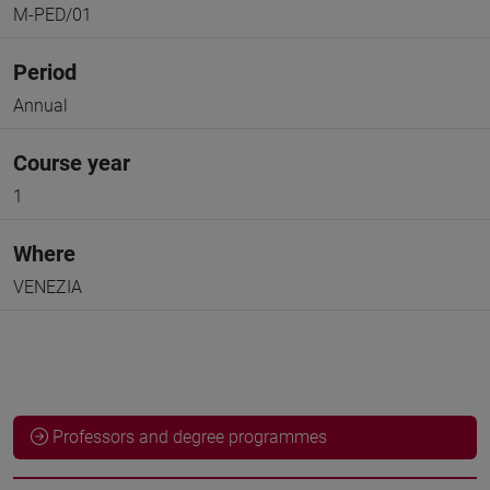
M-PED/01
Period
Annual
Course year
1
Where
VENEZIA
Professors and degree programmes