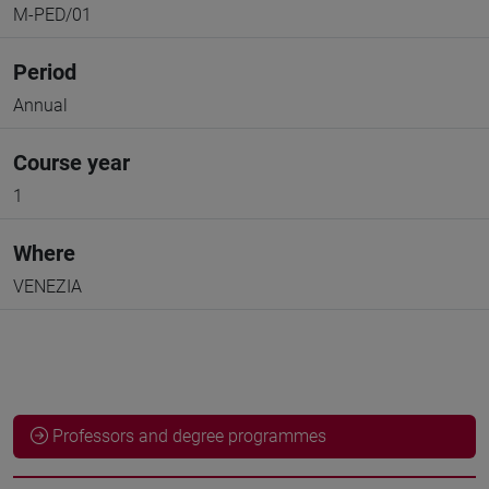
M-PED/01
Period
Annual
Course year
1
Where
VENEZIA
Professors and degree programmes