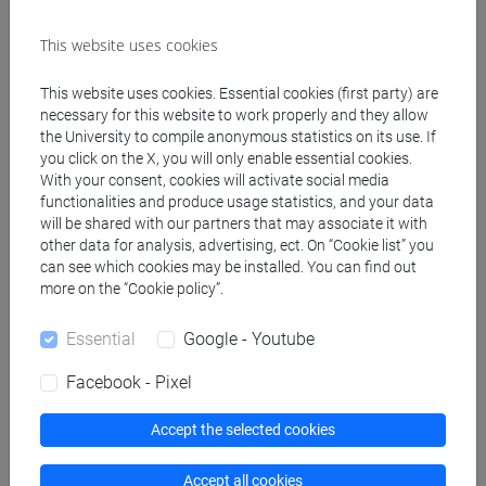
insegnanti
fi 30 cfu allegato 2
This website uses cookies
[FI24] LINGUE E CULTURE STRANIERE NEGLI
ISTITUTI DI ISTRUZIONE DI II GRADO
This website uses cookies. Essential cookies (first party) are
(GIAPPONESE) - AJ24 - Formazione iniziale
necessary for this website to work properly and they allow
the University to compile anonymous statistics on its use. If
insegnanti
you click on the X, you will only enable essential cookies.
fi 30 cfu allegato 2
With your consent, cookies will activate social media
[FI25] LINGUE E CULTURE STRANIERE NEGLI
functionalities and produce usage statistics, and your data
ISTITUTI DI ISTRUZIONE DI II GRADO
will be shared with our partners that may associate it with
(PORTOGHESE) - AN24 - Formazione iniziale
other data for analysis, advertising, ect. On “Cookie list” you
can see which cookies may be installed. You can find out
insegnanti
more on the “Cookie policy”.
fi 30 cfu allegato 2
[FI26] LINGUA E CULTURA STRANIERA
Essential
Google - Youtube
(EBRAICO) - AK24 - Formazione iniziale
insegnanti
Facebook - Pixel
fi 30 cfu allegato 2
[FI27] LINGUA E CULTURA STRANIERA
Accept the selected cookies
(ARABO) - AL24 - Formazione iniziale
insegnanti
Accept all cookies