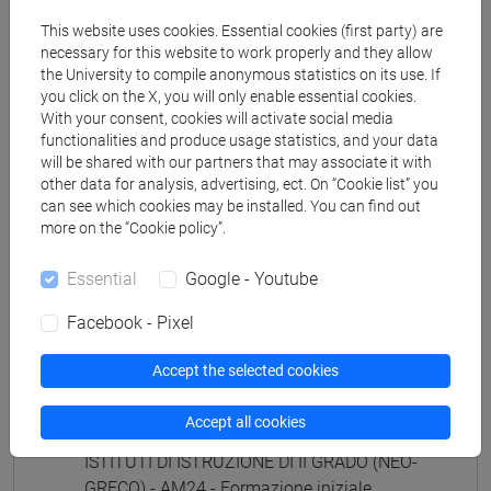
(GIAPPONESE) - AJ24 - Formazione iniziale
This website uses cookies. Essential cookies (first party) are
insegnanti
necessary for this website to work properly and they allow
fi 60 cfu
/
fi 30 cfu allegato 2
the University to compile anonymous statistics on its use. If
[FI25] LINGUE E CULTURE STRANIERE NEGLI
you click on the X, you will only enable essential cookies.
ISTITUTI DI ISTRUZIONE DI II GRADO
With your consent, cookies will activate social media
functionalities and produce usage statistics, and your data
(PORTOGHESE) - AN24 - Formazione iniziale
will be shared with our partners that may associate it with
insegnanti
other data for analysis, advertising, ect. On “Cookie list” you
fi 60 cfu
/
fi 30 cfu allegato 2
can see which cookies may be installed. You can find out
[FI26] LINGUA E CULTURA STRANIERA
more on the “Cookie policy”.
(EBRAICO) - AK24 - Formazione iniziale
insegnanti
Essential
Google - Youtube
fi 60 cfu
/
fi 30 cfu allegato 2
Facebook - Pixel
[FI27] LINGUA E CULTURA STRANIERA
(ARABO) - AL24 - Formazione iniziale
Accept the selected cookies
insegnanti
fi 60 cfu
/
fi 30 cfu allegato 2
Accept all cookies
[FI28] LINGUE E CULTURE STRANIERE NEGLI
ISTITUTI DI ISTRUZIONE DI II GRADO (NEO-
GRECO) - AM24 - Formazione iniziale