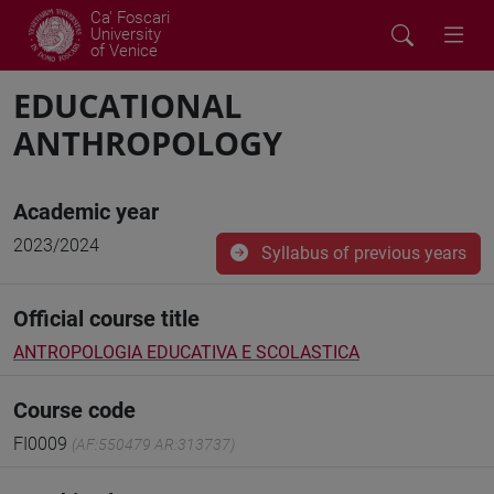
Ca' Foscari
University
of Venice
EDUCATIONAL
ANTHROPOLOGY
Academic year
2023/2024
Syllabus of previous years
Official course title
ANTROPOLOGIA EDUCATIVA E SCOLASTICA
Course code
FI0009
(AF:550479 AR:313737)