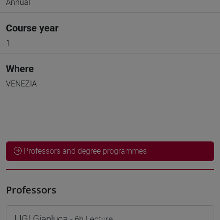
Annual
Course year
1
Where
VENEZIA
Professors and degree programmes
Professors
LIGI Gianluca
- 6h Lecture