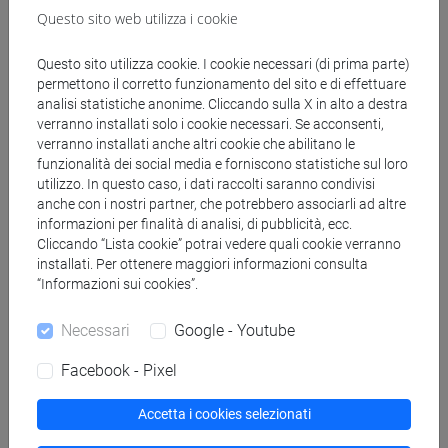
Questo sito web utilizza i cookie
Genera calendario ICS
Questo sito utilizza cookie. I cookie necessari (di prima parte)
Genera calendario XLS
permettono il corretto funzionamento del sito e di effettuare
analisi statistiche anonime. Cliccando sulla X in alto a destra
verranno installati solo i cookie necessari. Se acconsenti,
Copia questo URL per importare gli orari nel tuo Google
verranno installati anche altri cookie che abilitano le
Calendar:
funzionalità dei social media e forniscono statistiche sul loro
https://www.unive.it/data/ajax/Didattica/generaics?
utilizzo. In questo caso, i dati raccolti saranno condivisi
cache=-1&afid=448122
anche con i nostri partner, che potrebbero associarli ad altre
informazioni per finalità di analisi, di pubblicità, ecc.
Cliccando “Lista cookie” potrai vedere quali cookie verranno
installati. Per ottenere maggiori informazioni consulta
Orario settimanale
“Informazioni sui cookies”.
Necessari
Google - Youtube
Facebook - Pixel
Giorno
Orario
Aula
Sede
Note
Accetta i cookies selezionati