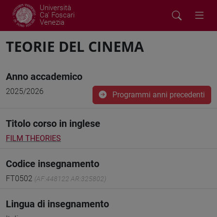
Università
Ca' Foscari
Venezia
TEORIE DEL CINEMA
Anno accademico
2025/2026
Programmi anni precedenti
Titolo corso in inglese
FILM THEORIES
Codice insegnamento
FT0502
(AF:448122 AR:325802)
Lingua di insegnamento