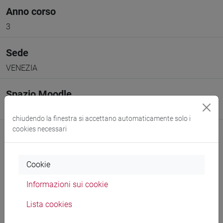
Anno corso
3
Sede
VENEZIA
Spazio Moodle
Link allo spazio del corso
chiudendo la finestra si accettano automaticamente solo i
cookies necessari
Cookie
Docenti e corsi di laurea
Informazioni sui cookie
Programma
Lista cookies