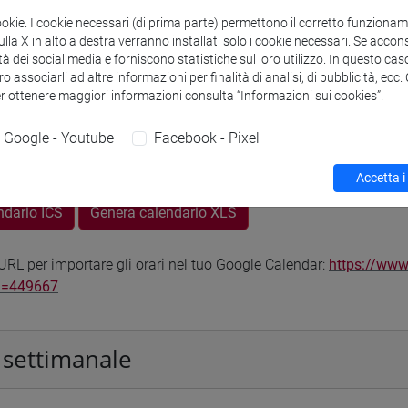
odle
Link allo spazio del corso
ookie. I cookie necessari (di prima parte) permettono il corretto funzionamen
la X in alto a destra verranno installati solo i cookie necessari. Se accons
tà dei social media e forniscono statistiche sul loro utilizzo. In questo cas
o associarli ad altre informazioni per finalità di analisi, di pubblicità, ecc
er ottenere maggiori informazioni consulta “Informazioni sui cookies”.
Google - Youtube
Facebook - Pixel
 corsi di laurea
Programma
Accetta i
ndario ICS
Genera calendario XLS
RL per importare gli orari nel tuo Google Calendar:
https://www
d=449667
 settimanale