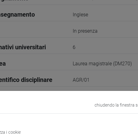
insegnamento
Inglese
In presenza
ativi universitari
6
rea
Laurea magistrale (DM270)
entifico disciplinare
AGR/01
1° Periodo
chiudendo la finestra 
2
VENEZIA
zza i cookie