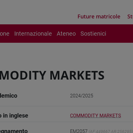
Future matricole
St
ione
Internazionale
Ateneo
Sostienici
MODITY MARKETS
demico
2024/2025
o in inglese
COMMODITY MARKETS
segnamento
EM2057
(AF:449667 AR:256295)