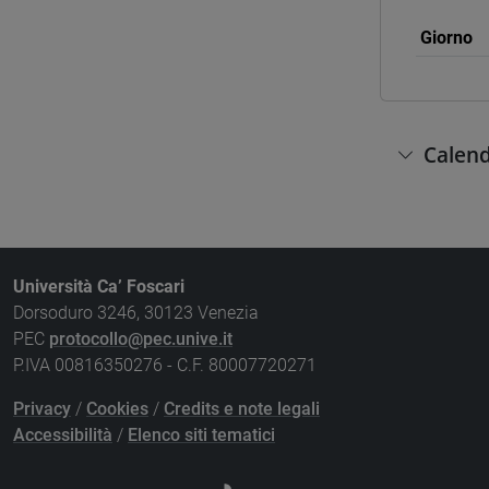
Giorno
Calend
Università Ca’ Foscari
Dorsoduro 3246, 30123 Venezia
PEC
protocollo@pec.unive.it
P.IVA 00816350276 - C.F. 80007720271
Privacy
/
Cookies
/
Credits e note legali
Accessibilità
/
Elenco siti tematici