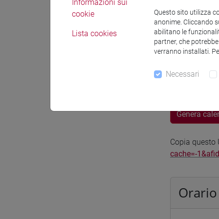
Informazioni sui
Spazio Mo
Questo sito utilizza c
cookie
anonime. Cliccando sul
abilitano le funzionali
Lista cookies
partner, che potrebber
verranno installati. P
Necessari
Docenti e
Genera cale
Copia questo U
cache=-1&afi
Orario