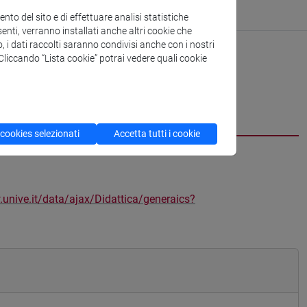
to del sito e di effettuare analisi statistiche
enti, verranno installati anche altri cookie che
o, i dati raccolti saranno condivisi anche con i nostri
. Cliccando “Lista cookie” potrai vedere quali cookie
 cookies selezionati
Accetta tutti i cookie
.unive.it/data/ajax/Didattica/generaics?