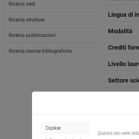
Ricerca sedi
Lingua di 
Ricerca strutture
Modalità
Ricerca pubblicazioni
Crediti form
Ricerca risorse bibliografiche
Livello lau
Settore sci
Periodo
Anno corso
Cookie
Sede
Questo sito web utili