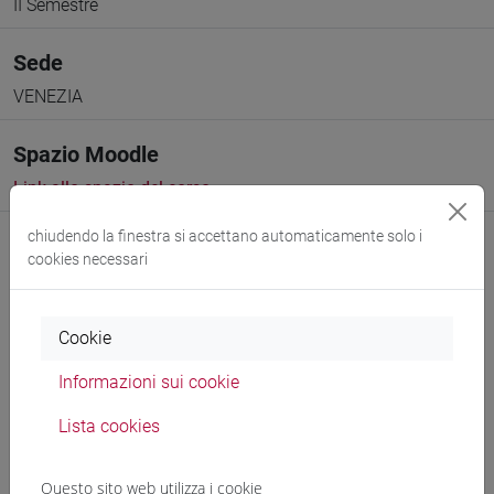
II Semestre
Sede
VENEZIA
Spazio Moodle
Link allo spazio del corso
chiudendo la finestra si accettano automaticamente solo i
cookies necessari
Cookie
Docenti e corsi di laurea
Informazioni sui cookie
Programma
Lista cookies
Genera calendario ICS
Questo sito web utilizza i cookie