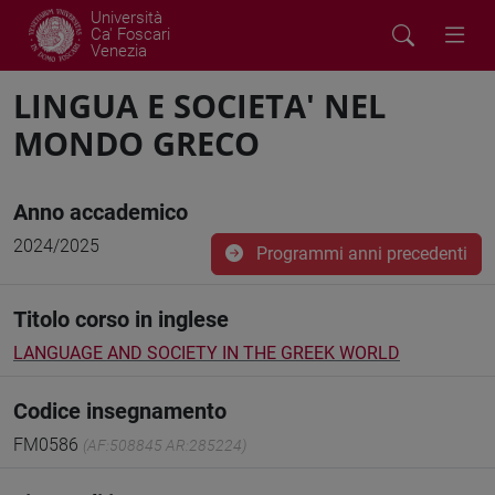
Università
Ca' Foscari
Venezia
LINGUA E SOCIETA' NEL
MONDO GRECO
Anno accademico
2024/2025
Programmi anni precedenti
Titolo corso in inglese
LANGUAGE AND SOCIETY IN THE GREEK WORLD
Codice insegnamento
FM0586
(AF:508845 AR:285224)