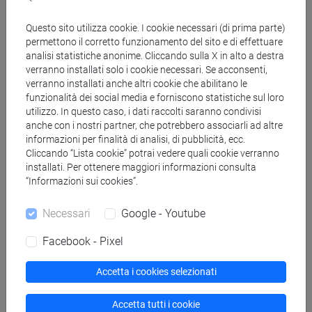
Genera calendario XLS
Questo sito utilizza cookie. I cookie necessari (di prima parte)
permettono il corretto funzionamento del sito e di effettuare
analisi statistiche anonime. Cliccando sulla X in alto a destra
Copia questo URL per importare gli orari nel tuo Google
verranno installati solo i cookie necessari. Se acconsenti,
Calendar:
verranno installati anche altri cookie che abilitano le
https://www.unive.it/data/ajax/Didattica/generaics?
funzionalità dei social media e forniscono statistiche sul loro
cache=-1&afid=508845
utilizzo. In questo caso, i dati raccolti saranno condivisi
anche con i nostri partner, che potrebbero associarli ad altre
informazioni per finalità di analisi, di pubblicità, ecc.
Cliccando “Lista cookie” potrai vedere quali cookie verranno
Orario settimanale
installati. Per ottenere maggiori informazioni consulta
“Informazioni sui cookies”.
Necessari
Google - Youtube
Giorno
Orario
Aula
Sede
Note
Facebook - Pixel
Accetta i cookies selezionati
Calendario lezioni
Accetta tutti i cookie