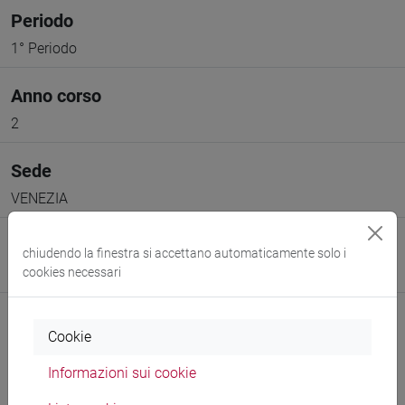
Periodo
1° Periodo
Anno corso
2
Sede
VENEZIA
Spazio Moodle
chiudendo la finestra si accettano automaticamente solo i
Link allo spazio del corso
cookies necessari
Cookie
Informazioni sui cookie
Docenti e corsi di laurea