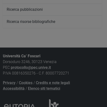
Ricerca pubblicazioni
Ricerca risorse bibliografiche
Università Ca’ Foscari
Dorsoduro 3246, 30123 Venezia
PEC
protocollo@pec.unive.it
P.IVA 00816350276 - C.F. 80007720271
Privacy
/
Cookies
/
Credits e note legali
Accessibilità
/
Elenco siti tematici