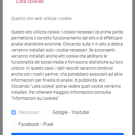
Lista cookies
Programma
Questo sito web utilizza i cookie
Genera calendario ICS
Questo sito utilizza cookie. I cookie necessari (di prima parte)
permettono il corretto funzionamento del sito e di effettuare
analisi statistiche anonime. Cliccando sulla X in alto a destra
Genera calendario XLS
verranno installati solo i cookie necessari. Se acconsenti,
verranno installati anche altri cookie che abilitano le
funzionalità dei social media e forniscono statistiche sul loro
Copia questo URL per importare gli orari nel tuo Google
utilizzo. In questo caso, i dati raccolti saranno condivisi
Calendar:
anche con i nostri partner, che potrebbero associarli ad altre
https://www.unive.it/data/ajax/Didattica/generaics?
informazioni per finalità di analisi, di pubblicità, ecc.
cache=-1&afid=509194
Cliccando “Lista cookie” potrai vedere quali cookie verranno
installati. Per ottenere maggiori informazioni consulta
“Informazioni sui cookies”.
Orario settimanale
Necessari
Google - Youtube
Facebook - Pixel