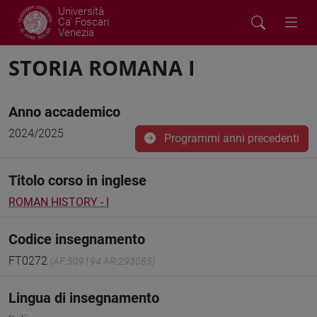
Università
Ca' Foscari
Venezia
STORIA ROMANA I
Anno accademico
2024/2025
Programmi anni precedenti
Titolo corso in inglese
ROMAN HISTORY - I
Codice insegnamento
FT0272
(AF:509194 AR:293085)
Lingua di insegnamento