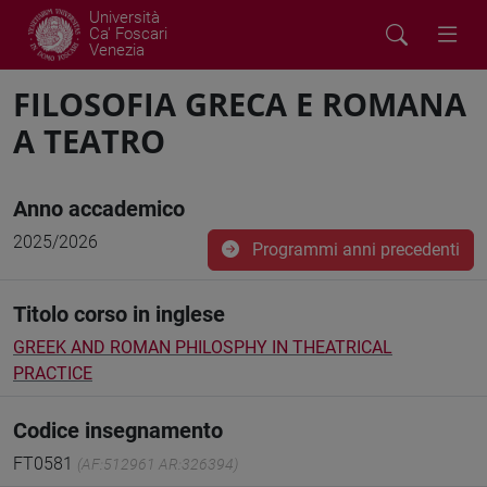
Università
Ca' Foscari
Venezia
FILOSOFIA GRECA E ROMANA
A TEATRO
Anno accademico
2025/2026
Programmi anni precedenti
Titolo corso in inglese
GREEK AND ROMAN PHILOSPHY IN THEATRICAL
PRACTICE
Codice insegnamento
FT0581
(AF:512961 AR:326394)