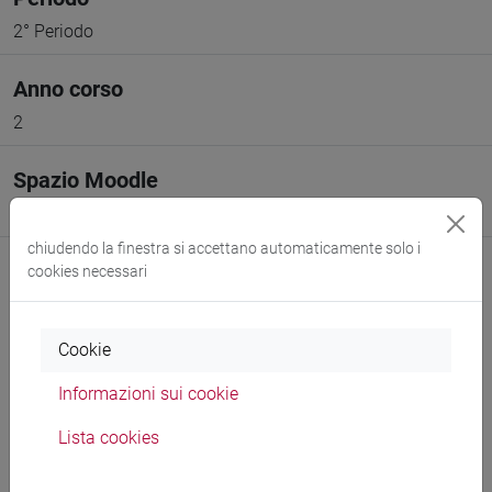
2° Periodo
Anno corso
2
Spazio Moodle
Link allo spazio del corso
chiudendo la finestra si accettano automaticamente solo i
cookies necessari
Cookie
Docenti e corsi di laurea
Informazioni sui cookie
Programma
Lista cookies
Genera calendario ICS