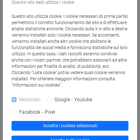
Questo sito web utilizza i cookie
Genera calendario XLS
Questo sito utilizza cookie. I cookie necessari (di prima parte)
permettono il corretto funzionamento del sito e di effettuare
analisi statistiche anonime. Cliccando sulla X in alto a destra
Copia questo URL per importare gli orari nel tuo Google
verranno installati solo i cookie necessari. Se acconsenti,
Calendar:
verranno installati anche altri cookie che abilitano le
funzionalità dei social media e forniscono statistiche sul loro
https://www.unive.it/data/ajax/Didattica/generaics?
utilizzo. In questo caso, i dati raccolti saranno condivisi
cache=-1&afid=512961
anche con i nostri partner, che potrebbero associarli ad altre
informazioni per finalità di analisi, di pubblicità, ecc.
Cliccando “Lista cookie” potrai vedere quali cookie verranno
Orario settimanale
installati. Per ottenere maggiori informazioni consulta
“Informazioni sui cookies”.
Necessari
Google - Youtube
Giorno
Orario
Aula
Sede
Note
Facebook - Pixel
Accetta i cookies selezionati